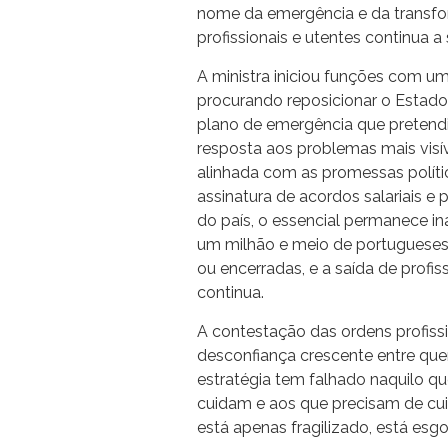
nome da emergência e da transfo
profissionais e utentes continua a 
A ministra iniciou funções com u
procurando reposicionar o Estad
plano de emergência que pretendia
resposta aos problemas mais visí
alinhada com as promessas políti
assinatura de acordos salariais 
do país, o essencial permanece in
um milhão e meio de portugueses
ou encerradas, e a saída de profis
continua.
A contestação das ordens profissi
desconfiança crescente entre q
estratégia tem falhado naquilo qu
cuidam e aos que precisam de cui
está apenas fragilizado, está esg