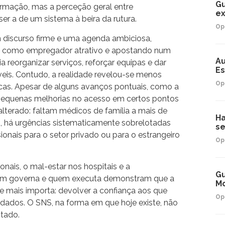
G
rmação, mas a perceção geral entre
ex
ser a de um sistema à beira da rutura.
Op
m discurso firme e uma agenda ambiciosa,
o como empregador atrativo e apostando num
Au
 reorganizar serviços, reforçar equipas e dar
Es
veis. Contudo, a realidade revelou-se menos
Op
cas. Apesar de alguns avanços pontuais, como a
e pequenas melhorias no acesso em certos pontos
alterado: faltam médicos de família a mais de
Ha
, há urgências sistematicamente sobrelotadas
se
sionais para o setor privado ou para o estrangeiro
Op
onais, o mal-estar nos hospitais e a
Gu
uem governa e quem executa demonstram que a
Mo
e mais importa: devolver a confiança aos que
Op
dados. O SNS, na forma em que hoje existe, não
otado.