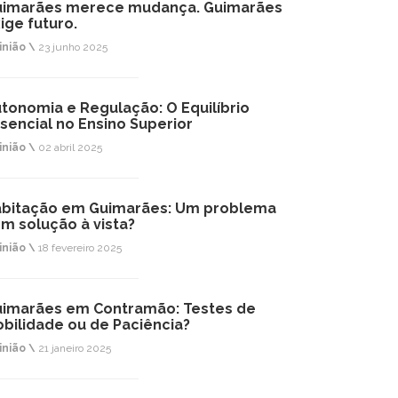
uimarães merece mudança. Guimarães
ige futuro.
inião \
23 junho 2025
tonomia e Regulação: O Equilíbrio
sencial no Ensino Superior
inião \
02 abril 2025
bitação em Guimarães: Um problema
m solução à vista?
inião \
18 fevereiro 2025
imarães em Contramão: Testes de
bilidade ou de Paciência?
inião \
21 janeiro 2025