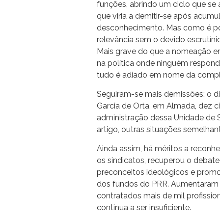
funções, abrindo um ciclo que s
que viria a demitir-se após acumu
desconhecimento. Mas como é po
relevância sem o devido escrutín
Mais grave do que a nomeação em 
na política onde ninguém respond
tudo é adiado em nome da compl
Seguiram-se mais demissões: o dire
Garcia de Orta, em Almada, dez c
administração dessa Unidade de 
artigo, outras situações semelhant
Ainda assim, há méritos a reconhe
os sindicatos, recuperou o debate
preconceitos ideológicos e prom
dos fundos do PRR. Aumentaram 
contratados mais de mil profission
continua a ser insuficiente.