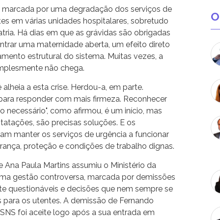
 é marcada por uma degradação dos serviços de
O
es em várias unidades hospitalares, sobretudo
iatria. Há dias em que as grávidas são obrigadas
ntrar uma maternidade aberta, um efeito direto
mento estrutural do sistema. Muitas vezes, a
simplesmente não chega.
 alheia a esta crise. Herdou-a, em parte.
ara responder com mais firmeza. Reconhecer
o necessário", como afirmou, é um início, mas
statações, são precisas soluções. E os
ntam manter os serviços de urgência a funcionar
rança, proteção e condições de trabalho dignas.
e Ana Paula Martins assumiu o Ministério da
uma gestão controversa, marcada por demissões
e questionáveis e decisões que nem sempre se
 para os utentes. A demissão de Fernando
 SNS foi aceite logo após a sua entrada em