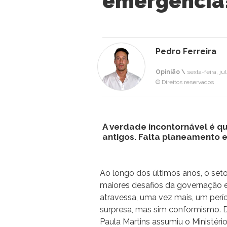
emergência
Pedro Ferreira
Opinião \
sexta-feira, ju
© Direitos reservados
A verdade incontornável é q
antigos. Falta planeamento e
Ao longo dos últimos anos, o set
maiores desafios da governação 
atravessa, uma vez mais, um perí
surpresa, mas sim conformismo. De
Paula Martins assumiu o Ministér