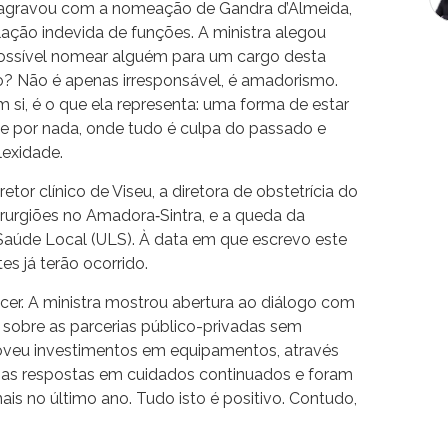
e agravou com a nomeação de Gandra d’Almeida,
lação indevida de funções. A ministra alegou
ssível nomear alguém para um cargo desta
io? Não é apenas irresponsável, é amadorismo.
si, é o que ela representa: uma forma de estar
e por nada, onde tudo é culpa do passado e
exidade.
tor clínico de Viseu, a diretora de obstetrícia do
irurgiões no Amadora‑Sintra, e a queda da
Saúde Local (ULS). À data em que escrevo este
es já terão ocorrido.
cer. A ministra mostrou abertura ao diálogo com
 sobre as parcerias público-privadas sem
oveu investimentos em equipamentos, através
as respostas em cuidados continuados e foram
ais no último ano. Tudo isto é positivo. Contudo,