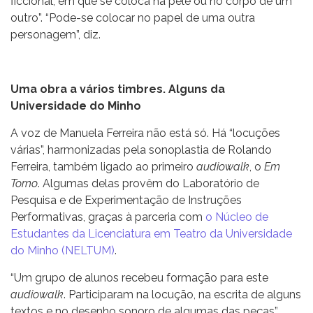
ficcional, em que se coloca na pele ou no corpo de um
outro”. “Pode-se colocar no papel de uma outra
personagem”, diz.
Uma obra a vários timbres. Alguns da
Universidade do Minho
A voz de Manuela Ferreira não está só. Há “locuções
várias”, harmonizadas pela sonoplastia de Rolando
Ferreira, também ligado ao primeiro
audiowalk
, o
Em
Torno
. Algumas delas provêm do Laboratório de
Pesquisa e de Experimentação de Instruções
Performativas, graças à parceria com
o Núcleo de
Estudantes da Licenciatura em Teatro da Universidade
do Minho (NELTUM)
.
“Um grupo de alunos recebeu formação para este
audiowalk
. Participaram na locução, na escrita de alguns
textos e no desenho sonoro de algumas das peças”,