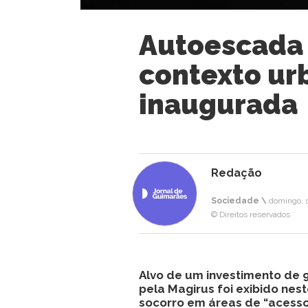
Autoescada 
contexto urb
inaugurada
Redação
Sociedade \
domingo, s
© Direitos reservados
Alvo de um investimento de 
pela Magirus foi exibido nes
socorro em áreas de “acesso d