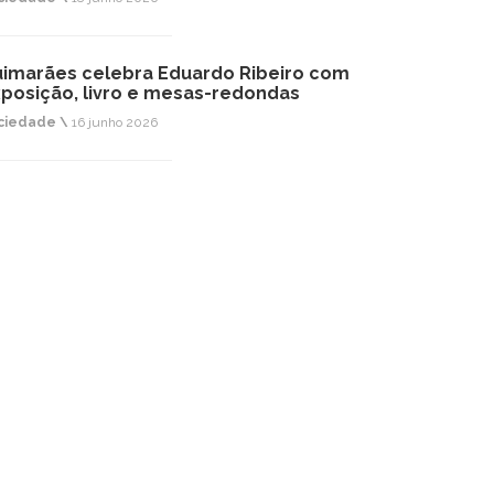
imarães celebra Eduardo Ribeiro com
posição, livro e mesas-redondas
ciedade \
16 junho 2026