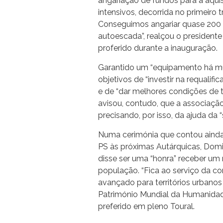
angariação de fundos para a aqu
intensivos, decorrida no primeiro 
Conseguimos angariar quase 200 mi
autoescada”, realçou o president
proferido durante a inauguração.
Garantido um “equipamento há mu
objetivos de “investir na requalif
e de “dar melhores condições de 
avisou, contudo, que a associação,
precisando, por isso, da ajuda da 
Numa cerimónia que contou ainda
PS às próximas Autárquicas, Dom
disse ser uma “honra” receber um
população. “Fica ao serviço da
avançado para territórios urbanos 
Património Mundial da Humanidade
preferido em pleno Toural.