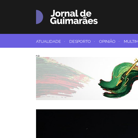
ATUALIDADE
·
DESPORTO
·
OPINIÃO
·
MULTI
Pub