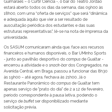
Guimarães – o Curtir Ciência -, o bar do Teatro Jordão
estará aberto todos os dias da semana, das 09h00 às
18h00, com uma “oferta de serviços” que será “dinâmica
e adequada àquilo que vier a ser resultado de
auscultação periódica dos estudantes e das suas
estruturas representativas”, lê-se na nota de imprensa da
universidade.
Os SASUM comunicaram ainda que, face aos recursos
financeiros e humanos disponíveis, o Bar UMinho Sports
- junto ao pavilhão desportivo do
campus
de Gualtar -
encerrou a atividade e o
snack-bar
dos Congregados, na
Avenida Central, em Braga, passou a funcionar das 8h30
às 19h00 – até agora, fechava às 21h00. Já o
Restaurante Panorâmico do
campus
de Gualtar tem
apenas serviço de "prato do dia" de 2 a 12 de fevereiro,
período correspondente à pausa letiva, podendo o
serviço de
buffet
ser disponibilizado mediante
solicitação prévia.