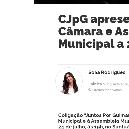
CJpG apresen
Câmara e A
Municipal a 
Sofia Rodrigues
Política \
segunda-feira,
© Direitos reservados
Coligação “Juntos Por Guima
Municipal e à Assembleia Mun
24 de julho, às 19h, no San