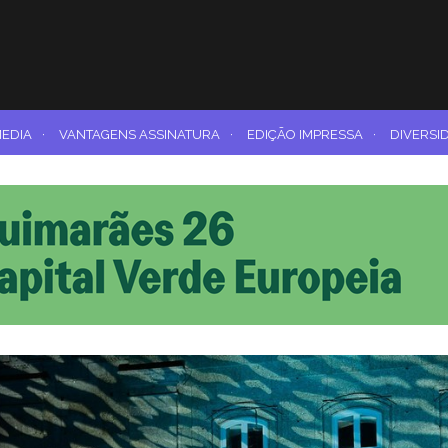
MEDIA
·
VANTAGENS ASSINATURA
·
EDIÇÃO IMPRESSA
·
DIVERSI