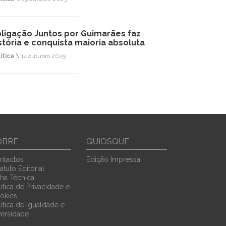
ligação Juntos por Guimarães faz
stória e conquista maioria absoluta
ítica \
14 outubro 2025
OBRE
QUIOSQUE
ntactos
Edição Impressa
atuto Editorial
cha Técnica
ítica de Privacidade e
okies
lítica de Igualdade e
versidade