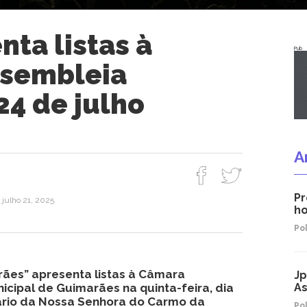
ta listas à
Pub
ssembleia
24 de julho
A
Pr
 julho 21, 2025
ho
Pol
rães” apresenta listas à Câmara
Jp
icipal de Guimarães na quinta-feira, dia
As
tuário da Nossa Senhora do Carmo da
Pol