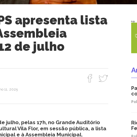
PS apresenta lista
Pub
Assembleia
12 de julho
A
Pa
lho 11, 2025
co
Pol
e julho, pelas 17h, no Grande Auditório
Ri
tural Vila Flor, em sessão pública, a lista
Fe
cipal e à Assembleia Municipal.
Pol