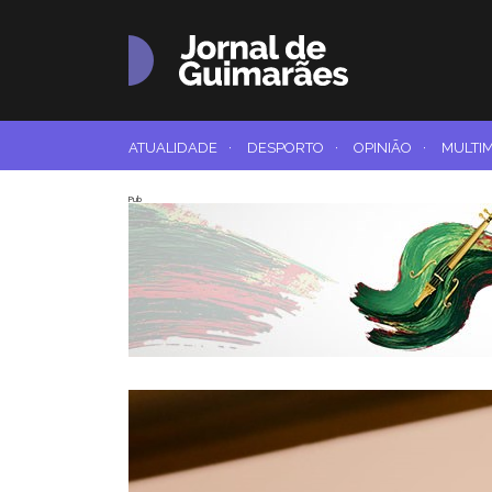
ATUALIDADE
·
DESPORTO
·
OPINIÃO
·
MULTI
Pub