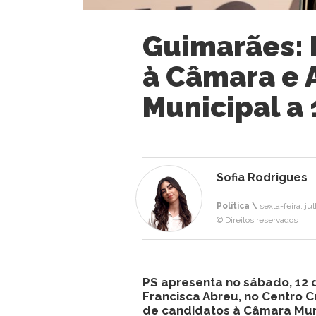
Guimarães: 
à Câmara e 
Municipal a 
Sofia Rodrigues
Política \
sexta-feira, ju
© Direitos reservados
PS apresenta no sábado, 12 d
Francisca Abreu, no Centro Cul
de candidatos à Câmara Muni