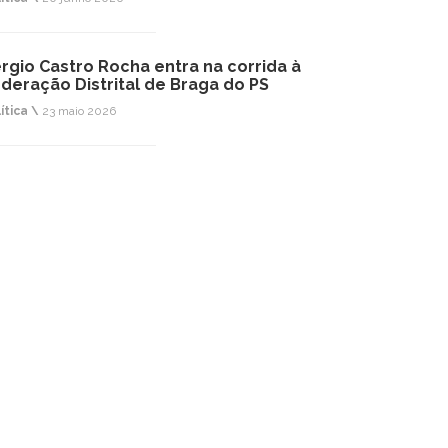
rgio Castro Rocha entra na corrida à
deração Distrital de Braga do PS
ítica \
23 maio 2026