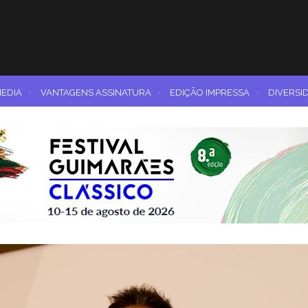
MEDIA
·
VANTAGENS ASSINATURA
·
EDIÇÃO IMPRESSA
·
DIVERSI