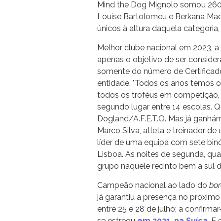
Mind the Dog Mignolo somou 260,
Louise Bartolomeu e Berkana Mae
únicos à altura daquela categoria
Melhor clube nacional em 2023, 
apenas o objetivo de ser conside
somente do número de Certificad
entidade. "Todos os anos temos o
todos os troféus em competição,
segundo lugar entre 14 escolas. 
Dogland/A.F.E.T.O. Mas já ganhám
Marco Silva, atleta e treinador 
líder de uma equipa com sete bin
Lisboa. As noites de segunda, qua
grupo naquele recinto bem a sul 
Campeão nacional ao lado do
bor
já garantiu a presença no próxim
entre 25 e 28 de julho; a confirma
se estreou
em 2021, na Suíça
. E