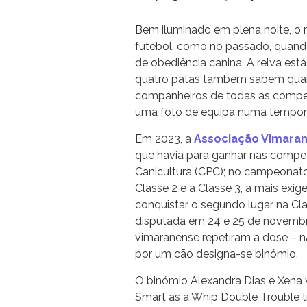
Bem iluminado em plena noite, o r
futebol, como no passado, quand
de obediência canina. A relva est
quatro patas também sabem quand
companheiros de todas as compet
uma foto de equipa numa tempo
Em 2023, a
Associação Vimara
que havia para ganhar nas compe
Canicultura (CPC); no campeonato 
Classe 2 e a Classe 3, a mais exi
conquistar o segundo lugar na Cla
disputada em 24 e 25 de novembr
vimaranense repetiram a dose – 
por um cão designa-se binómio.
O binómio Alexandra Dias e Xena 
Smart as a Whip Double Trouble tr