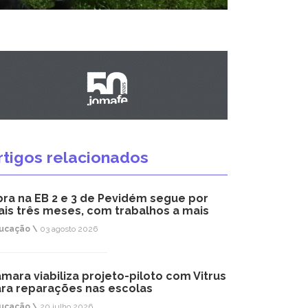
rtigos relacionados
ra na EB 2 e 3 de Pevidém segue por
is três meses, com trabalhos a mais
ucação \
03 agosto 2026
mara viabiliza projeto-piloto com Vitrus
ra reparações nas escolas
ucação \
20 julho 2026