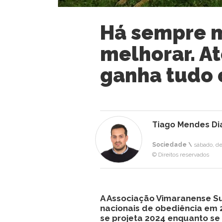
Há sempre 
melhorar. A
ganha tudo 
Tiago Mendes Di
Sociedade \
sábado, d
© Direitos reservados
A Associação Vimaranense S
nacionais de obediência em 
se projeta 2024 enquanto se 