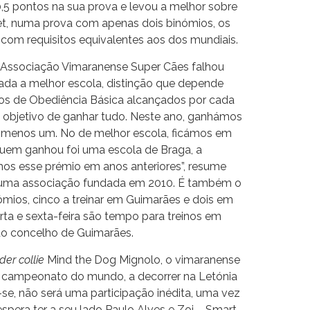
5 pontos na sua prova e levou a melhor sobre
t, numa prova com apenas dois binómios, os
, com requisitos equivalentes aos dos mundiais.
a Associação Vimaranense Super Cães falhou
rada a melhor escola, distinção que depende
os de Obediência Básica alcançados por cada
 objetivo de ganhar tudo. Neste ano, ganhámos
 menos um. No de melhor escola, ficámos em
Quem ganhou foi uma escola de Braga, a
os esse prémio em anos anteriores”, resume
de uma associação fundada em 2010. É também o
ómios, cinco a treinar em Guimarães e dois em
rta e sexta-feira são tempo para treinos em
do concelho de Guimarães.
der collie
Mind the Dog Mignolo, o vimaranense
o campeonato do mundo, a decorrer na Letónia
r-se, não será uma participação inédita, uma vez
 espera ter a seu lado Paulo Alves e Zoi – Smart