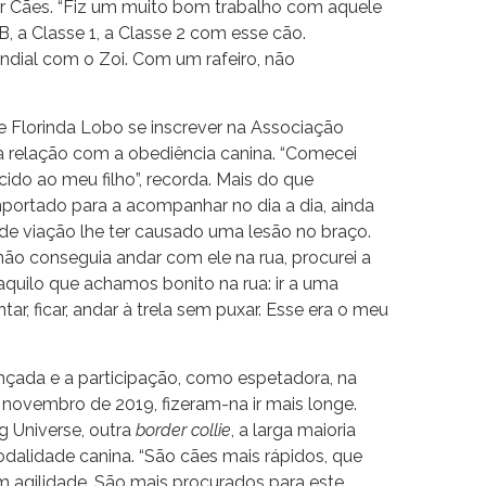
r Cães. “Fiz um muito bom trabalho com aquele
B, a Classe 1, a Classe 2 com esse cão.
ndial com o Zoi. Com um rafeiro, não
e Florinda Lobo se inscrever na Associação
 a relação com a obediência canina. “Comecei
do ao meu filho”, recorda. Mais do que
ortado para a acompanhar no dia a dia, ainda
de viação lhe ter causado uma lesão no braço.
ão conseguia andar com ele na rua, procurei a
 aquilo que achamos bonito na rua: ir a uma
r, ficar, andar à trela sem puxar. Esse era o meu
nçada e a participação, como espetadora, na
 novembro de 2019, fizeram-na ir mais longe.
g Universe, outra
border collie
, a larga maioria
dalidade canina. “São cães mais rápidos, que
 agilidade. São mais procurados para este