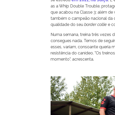
as a Whip Double Trouble, protago
que acabou na Classe 3; além de v
também o campeão nacional da ca
qualidade do seu
border collie
e c
Numa semana, treina três vezes de
consegues nada. Temos de seguir um
esses, variam, consoante queria m
resistência do canídeo. "Os trei
momento”, acrescenta.