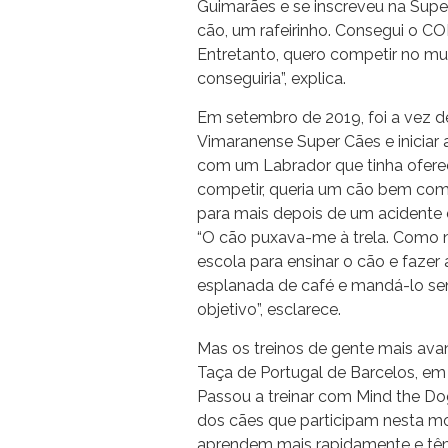
Guimarães e se inscreveu na Supe
cão, um rafeirinho. Consegui o CO
Entretanto, quero competir no mu
conseguiria”, explica.
Em setembro de 2019, foi a vez d
Vimaranense Super Cães e iniciar
com um Labrador que tinha ofereci
competir, queria um cão bem comp
para mais depois de um acidente 
“O cão puxava-me à trela. Como n
escola para ensinar o cão e fazer
esplanada de café e mandá-lo senta
objetivo”, esclarece.
Mas os treinos de gente mais ava
Taça de Portugal de Barcelos, em
Passou a treinar com Mind the Do
dos cães que participam nesta mo
aprendem mais rapidamente e têm