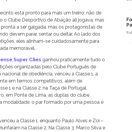
ecinto está pronto para mais um treino; não de
Fo
o o Clube Desportivo de Abação ali jogava, mas
Pa
á pronta a ser galgada, mas os protagonistas de
Pol
o devem parar, sentar ou deitar. Ao lado dos
ições, eles alinham-se cuidadosamente para
rada memorável.
nense Super Cães
ganhou praticamente tudo o
tições organizadas pelo Clube Português de
nacional de obediência, venceu a Classe 1, a
gente em termos competitivos, além de
sse 1 e na Classe 2; na Taça de Portugal,
o, em Ponte de Lima, as duplas do clube
na modalidade, o par formado por uma pessoa e
venceu a Classe 1, enquanto Paulo Alves e Zoi –
iunfaram na Classe 2. Na Classe 3, Marco Silva e