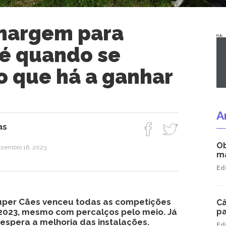
margem para
Pub
té quando se
o que há a ganhar
A
as
Ob
ezembro 16, 2023
ma
Ed
uper Cães venceu todas as competições
Câ
2023, mesmo com percalços pelo meio. Já
pa
espera a melhoria das instalações.
Ed