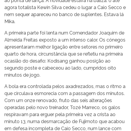
ao ponta de lança. A novidade estava na baliza: o até
agora totalista Kewin Silva cedeu o lugar a Caio Secco e
nem sequer apareceu no banco de suplentes. Estava lá
Mika.
A primeira parte foi lenta num Comendador Joaquim de
Almeida Freitas exposto a um intenso calor. Os cónegos
apresentaram melhor ligação entre setores no primeiro
quarto de hora, circunstância que se refletiu na primeira
ocasião do desafio: Kodisang ganhou posição ao
segundo poste e cabeceou ao lado, cumpridos oito
minutos de jogo.
A bola era controlada pelos axadrezados, mas o ritmo a
que circulava esmorecia com a passagem dos minutos.
Com um onze renovado, fruto das seis alterações
operadas pelo novo treinador, Tozé Marreco, os galos
respiravam para erguer pela primeira vez a crista ao
minuto 13, numa desmarcação de Fujimoto que acabou
em defesa incompleta de Caio Secco, num lance com