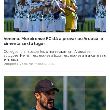
Veneno: Moreirense FC dá a provar ao Arouca, e
cimenta sexto lugar
Cónegos foram pacientes e manietaram um Arouca sem
soluções. Hernâni estreou-se a titular, estreou-se a marcar e saiu
em maca.
Desporto \
domingo, março 17, 2024