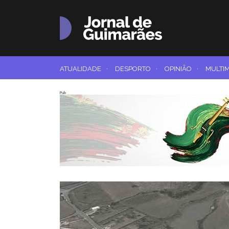
ATUALIDADE
·
DESPORTO
·
OPINIÃO
·
MULTI
Pub