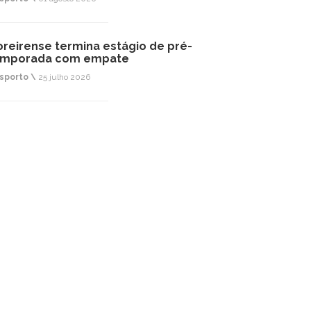
reirense termina estágio de pré-
emporada com empate
sporto \
25 julho 2026