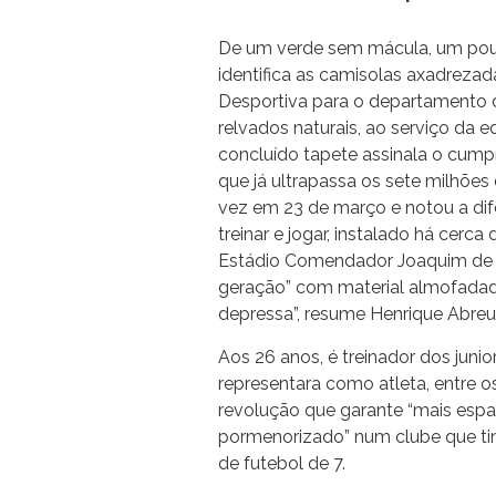
De um verde sem mácula, um pou
identifica as camisolas axadrezadas
Desportiva para o departamento 
relvados naturais, ao serviço da e
concluído tapete assinala o cum
que já ultrapassa os sete milhões 
vez em 23 de março e notou a di
treinar e jogar, instalado há cer
Estádio Comendador Joaquim de Al
geração” com material almofadado
depressa”, resume Henrique Abreu
Aos 26 anos, é treinador dos junio
representara como atleta, entre o
revolução que garante “mais espa
pormenorizado” num clube que tinh
de futebol de 7.