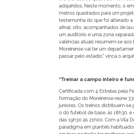
adquiridos. Neste momento, o e
metros quadrados para um projeto
testemunha do que foi alterado a 
afinal, oito, acompanhados de lav
um auditório e uma zona separada
valências atuais resumem‐se aos b
Moreirense vai ter um departamen
passar pelo estádio”, vinca o arqui
“Treinar a campo inteiro é fu
Certificada com 4 Estrelas pela F
formação do Moreirense reúne 330
juniores. Os treinos distribuem‐se p
o do futebol de base, às 18h30, e 
das 19h30 às 21h00. Com a Vila 
paradigma em plantéis habituados