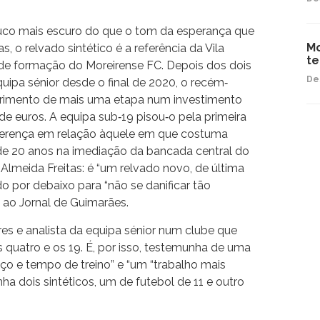
co mais escuro do que o tom da esperança que
Mo
, o relvado sintético é a referência da Vila
t
de formação do Moreirense FC. Depois dos dois
De
quipa sénior desde o final de 2020, o recém‐
primento de mais uma etapa num investimento
de euros. A equipa sub‐19 pisou‐o pela primeira
ferença em relação àquele em que costuma
ca de 20 anos na imediação da bancada central do
meida Freitas: é “um relvado novo, de última
 por debaixo para “não se danificar tão
 ao Jornal de Guimarães.
res e analista da equipa sénior num clube que
s quatro e os 19. É, por isso, testemunha de uma
ço e tempo de treino” e “um “trabalho mais
a dois sintéticos, um de futebol de 11 e outro