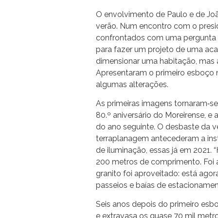
O envolvimento de Paulo e de Joã
verão. Num encontro com o presi
confrontados com uma pergunta 
para fazer um projeto de uma acad
dimensionar uma habitação, mas a
Apresentaram o primeiro esboço 
algumas alterações.
As primeiras imagens tornaram‐s
80.º aniversário do Moreirense, e
do ano seguinte. O desbaste da v
terraplanagem antecederam a inst
de iluminação, essas já em 2021
200 metros de comprimento. Foi a 
granito foi aproveitado: está ago
passeios e baías de estacionament
Seis anos depois do primeiro esb
e extravasa os quase 70 mil metr