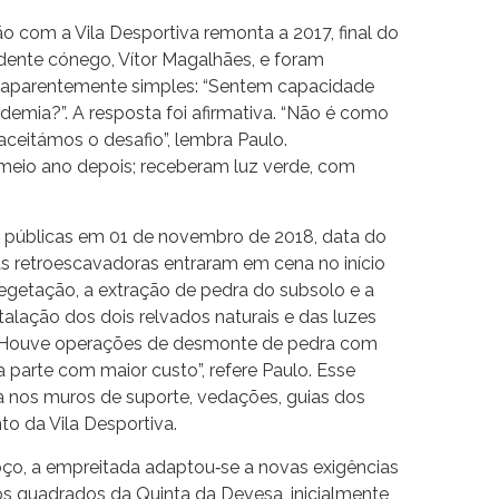
o com a Vila Desportiva remonta a 2017, final do
dente cónego, Vítor Magalhães, e foram
aparentemente simples: “Sentem capacidade
emia?”. A resposta foi afirmativa. “Não é como
ceitámos o desafio”, lembra Paulo.
meio ano depois; receberam luz verde, com
e públicas em 01 de novembro de 2018, data do
 as retroescavadoras entraram em cena no início
egetação, a extração de pedra do subsolo e a
alação dos dois relvados naturais e das luzes
. “Houve operações de desmonte de pedra com
parte com maior custo”, refere Paulo. Esse
ra nos muros de suporte, vedações, guias dos
o da Vila Desportiva.
oço, a empreitada adaptou‐se a novas exigências
os quadrados da Quinta da Devesa, inicialmente