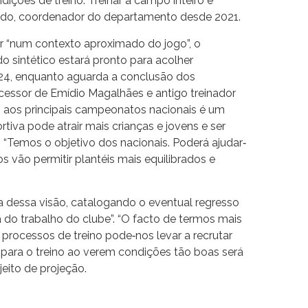
ições de treino. Treinar a campo inteiro é
ado, coordenador do departamento desde 2021.
ar “num contexto aproximado do jogo”, o
o sintético estará pronto para acolher
024, enquanto aguarda a conclusão dos
ucessor de Emídio Magalhães e antigo treinador
o aos principais campeonatos nacionais é um
rtiva pode atrair mais crianças e jovens e ser
 “Temos o objetivo dos nacionais. Poderá ajudar‐
s vão permitir plantéis mais equilibrados e
a dessa visão, catalogando o eventual regresso
 do trabalho do clube”. “O facto de termos mais
 processos de treino pode‐nos levar a recrutar
para o treino ao verem condições tão boas será
jeito de projeção.