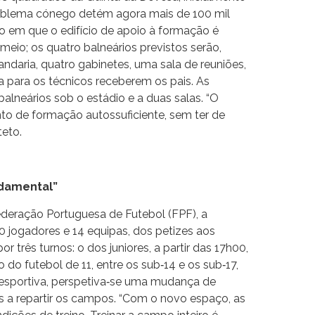
mblema cónego detém agora mais de 100 mil
 em que o edifício de apoio à formação é
meio; os quatro balneários previstos serão,
andaria, quatro gabinetes, uma sala de reuniões,
 para os técnicos receberem os pais. As
alneários sob o estádio e a duas salas. “O
to de formação autossuficiente, sem ter de
teto.
ndamental”
ederação Portuguesa de Futebol (FPF), a
 jogadores e 14 equipas, dos petizes aos
or três turnos: o dos juniores, a partir das 17h00,
o do futebol de 11, entre os sub‐14 e os sub‐17,
Desportiva, perspetiva‐se uma mudança de
 a repartir os campos. “Com o novo espaço, as