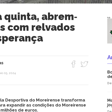
 quinta, abrem‐
Pub
es com relvados
sperança
A
as
Bo
io 05, 2024
de
De
Vila Desportiva do Moreirense transforma
Mo
ara expandir as condições do Moreirense
jo
 milhões de euros.
De