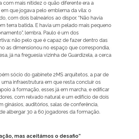
 com mais nitidez o quão diferente era a
 em que jogava pelo emblema da vila: o
ado, com dois balneários ao dispor. “Não havia
em terra batida. E havia um pelado mais pequeno
onamento”, lembra. Paulo é um dos
tiva: não pelo que é capaz de fazer dentro das
omo as dimensionou no espaço que correspondia,
a, já na freguesia vizinha de Guardizela, a cerca
bém sócio do gabinete 2MS arquitetos, a par de
ma infraestrutura em que resta concluir os
e apoio à formação, esses já em marcha, e edificar
ores, com relvado natural e um edifício de dois
ginásios, auditórios, salas de conferência,
 de albergar 30 a 60 jogadores da formação.
ação, mas aceitámos o desafio”