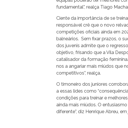
equipas poderão ter melhores cond
fundamental”, realça Tiago Mach
Ciente da importância de se trein
responsável crê que o novo relvad
competições oficiais ainda em 2
balneários. Sem fixar prazos, o s
dos juvenis admite que o regress
objetivo, frisando que a Vila Despo
catalisador da formação feminina.
nos a angariar mais miúdos que no
competitivos”, realça.
O timoneiro dos juniores corrobor
a essas lides como “consequência
condições para treinar e melhores
ainda mais miúdos. O entusiasmo 
diferente”, diz Henrique Abreu, em 