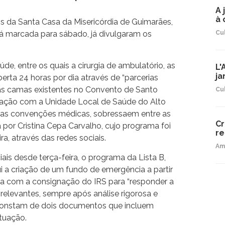
A 
à 
is da Santa Casa da Misericórdia de Guimarães,
stá marcada para sábado, já divulgaram os
Cu
de, entre os quais a cirurgia de ambulatório, as
L'
ja
erta 24 horas por dia através de “parcerias
 das camas existentes no Convento de Santo
Cu
lação com a Unidade Local de Saúde do Alto
e as convenções médicas, sobressaem entre as
Cr
por Cristina Cepa Carvalho, cujo programa foi
re
a, através das redes sociais.
Am
is desde terça-feira, o programa da Lista B,
ui a criação de um fundo de emergência a partir
ida com a consignação do IRS para “responder a
relevantes, sempre após análise rigorosa e
s constam de dois documentos que incluem
tuação.