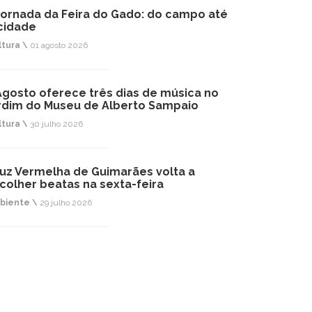
jornada da Feira do Gado: do campo até
cidade
ltura \
01 agosto 2026
Agosto oferece três dias de música no
rdim do Museu de Alberto Sampaio
ltura \
30 julho 2026
uz Vermelha de Guimarães volta a
colher beatas na sexta-feira
biente \
29 julho 2026