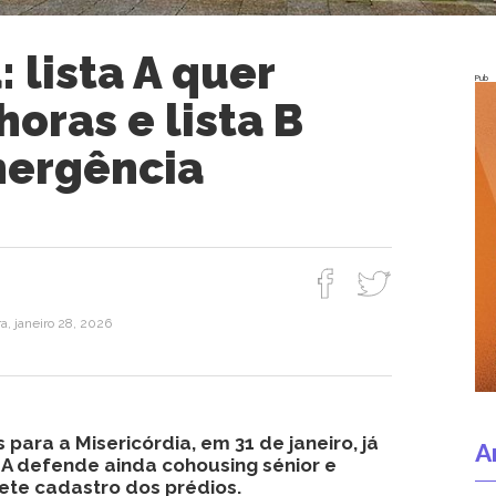
: lista A quer
Pub
horas e lista B
mergência
a, janeiro 28, 2026
 para a Misericórdia, em 31 de janeiro, já
A
 A defende ainda cohousing sénior e
ete cadastro dos prédios.