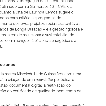
nitários”, a integração da sustentabilidade
”, alinhado com a Guimarães 26 – CVE, e a
uanto a lista de Laurinda Lemos sugere o
undos comunitários e programas de
imento de novos projetos sociais sustentáveis –
ados de Longa Duração – e a gestão rigorosa e
iros, além de mencionar a sustentabilidade
co, com menções à eficiência energética e à
E.
500 anos
o da marca Misericórdia de Guimarães, com uma
a”, a criação de uma
newsletter
periódica, o
stão documental digital, a reativação do
ção do certificado de qualidade, bem como da
urais”, a lista B promete ainda “boa governação”,