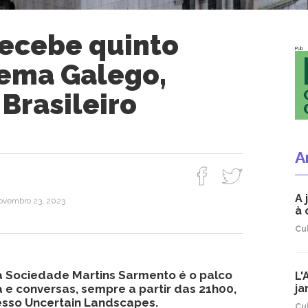
ecebe quinto
Pub
nema Galego,
Brasileiro
A
A 
novembro 23, 2023
à 
Cu
 a Sociedade Martins Sarmento é o palco
L'
 e conversas, sempre a partir das 21h00,
ja
esso Uncertain Landscapes.
Cu