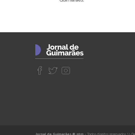
Jornal de Guimarães © 2021
- Todos direitos reservados
\\
De