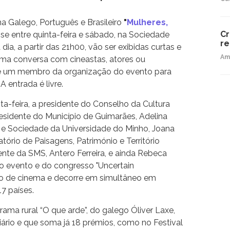
a Galego, Português e Brasileiro
"
Mulheres,
Cr
-se entre quinta-feira e sábado, na Sociedade
re
a, a partir das 21h00, vão ser exibidas curtas e
Am
ma conversa com cineastas, atores ou
 de um membro da organização do evento para
 entrada é livre.
inta-feira, a presidente do Conselho da Cultura
residente do Município de Guimarães, Adelina
ura e Sociedade da Universidade do Minho, Joana
atório de Paisagens, Património e Território
dente da SMS, Antero Ferreira, e ainda Rebeca
 evento e do congresso "Uncertain
clo de cinema e decorre em simultâneo em
7 países.
rama rural “O que arde”, do galego Óliver Laxe,
iário e que soma já 18 prémios, como no Festival