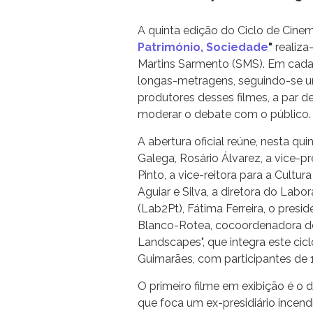
A quinta edição do Ciclo de Cinem
Património, Sociedade
"
realiza
Martins Sarmento (SMS). Em cada di
longas-metragens, seguindo-se u
produtores desses filmes, a par
moderar o debate com o público. A
A abertura oficial reúne, nesta qu
Galega, Rosário Álvarez, a vice-p
Pinto, a vice-reitora para a Cult
Aguiar e Silva, a diretora do Labor
(Lab2Pt), Fátima Ferreira, o presi
Blanco-Rotea, cocoordenadora do
Landscapes", que integra este ci
Guimarães, com participantes de 1
O primeiro filme em exibição é o d
que foca um ex-presidiário incend