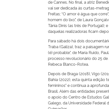
de Cannes. No final, a atriz Bened
vai ser dedicada às curtas-metrag
Freitas; “O amor é água que corre”
homem do lixo", de Laura Gonçalve
Tânia Dinis (as três de Portugal); e
daquelas realizadoras ficam depo
Para sábado há dois documentário
Traba (Galiza), traz a paisagem r
(é) probable”, de María Ruido, Pau
processo revolucionário do 25 de A
Rebeca Blanco-Rotea.
Depois de Braga (2018), Vigo (2019
Bahia (2022), esta quinta edição 
femininos" e continua a aprofundar
Brasil. Além das entidades presen
o apoio do Centro de Estudos Ga
Galego, da Universidade Federal 
Guimarães.