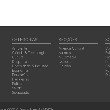
CATEGORIAS
SECÇÕES
S
Ambiente
Agenda Cultural
Co
Ciência & Tecnologia
Autores
Est
Cultura
Multimedia
Fi
Desporto
Noticias
Pol
Diversidade & Inclusão
Opinião
Co
Economia
Po
Educação
Di
Freguesias
Política
Saúde
Sociedade
sign:
QOOB
\\ Desenvolvimento:
NEWBY