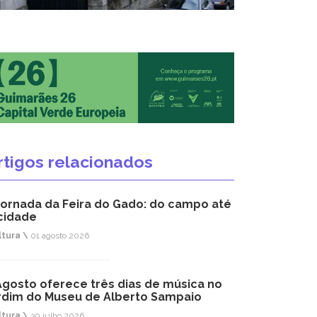
rtigos relacionados
jornada da Feira do Gado: do campo até
cidade
ltura \
01 agosto 2026
Agosto oferece três dias de música no
rdim do Museu de Alberto Sampaio
ltura \
30 julho 2026