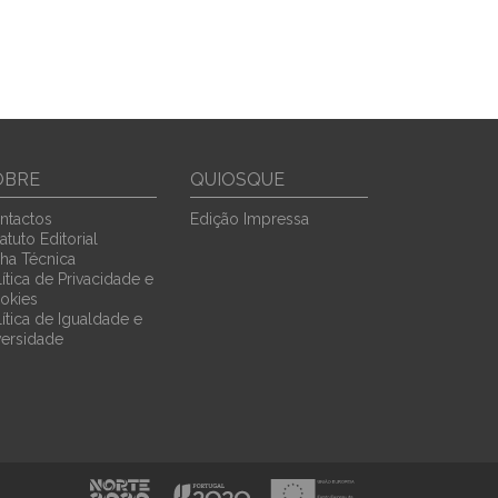
OBRE
QUIOSQUE
ntactos
Edição Impressa
atuto Editorial
cha Técnica
ítica de Privacidade e
okies
lítica de Igualdade e
versidade