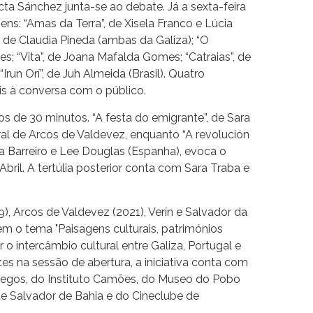
icta Sánchez junta-se ao debate. Já a sexta-feira
ens: “Amas da Terra”, de Xisela Franco e Lúcia
, de Claudia Pineda (ambas da Galiza); “O
s; “Vita”, de Joana Mafalda Gomes; “Catraias”, de
 “Irun Orí”, de Juh Almeida (Brasil). Quatro
is à conversa com o público.
s de 30 minutos. “A festa do emigrante”, de Sara
ural de Arcos de Valdevez, enquanto “A revolución
la Barreiro e Lee Douglas (Espanha), evoca o
bril. A tertúlia posterior conta com Sara Traba e
), Arcos de Valdevez (2021), Verín e Salvador da
tem o tema "Paisagens culturais, patrimónios
 o intercâmbio cultural entre Galiza, Portugal e
tes na sessão de abertura, a iniciativa conta com
legos, do Instituto Camões, do Museo do Pobo
de Salvador de Bahia e do Cineclube de