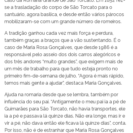
caso da Romaria Grande de São Torcato. Em 1852 fez-
se a trasladação do corpo de São Torcato para o
santuário, agora basílica, e desde então vários párocos
mobilizaram-se com um grande número de romeiros.
A tradição ganhou cada vez mais força e perdura,
também graças a braços que a vão sustentando. É o
caso de Maria Rosa Gonçalves, que desde 1986 é a
responsável pelo asseio dos dois carros alegóricos e
dos três andores “muito grandes”, que exigem mais de
um mês de trabalho para que tudo esteja pronto no
primeiro fim-de-semana de julho. “Agora é mais rápido,
temos mais gente a ajudar”, destaca Maria Gonçalves.
Ajuda na romaria desde que se lembra, também por
influência do seu pai. “Antigamente o meu pai ia a pé de
Guimarães para São Torcato, não havia transportes, ele
ia a pé e passava lá quinze dias. Não era longe, mas ir e
vir a pé, não dava então ele ficava lá quinze dias”, conta.
Por isso, não é de estranhar que Maria Rosa Gonçalves