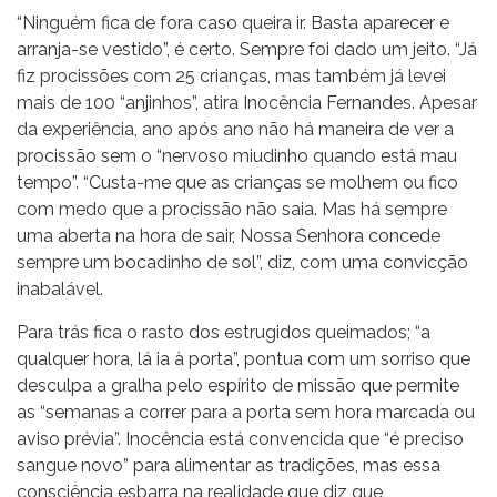
“Ninguém fica de fora caso queira ir. Basta aparecer e
arranja-se vestido”, é certo. Sempre foi dado um jeito. “Já
fiz procissões com 25 crianças, mas também já levei
mais de 100 “anjinhos”, atira Inocência Fernandes. Apesar
da experiência, ano após ano não há maneira de ver a
procissão sem o “nervoso miudinho quando está mau
tempo”. “Custa-me que as crianças se molhem ou fico
com medo que a procissão não saia. Mas há sempre
uma aberta na hora de sair, Nossa Senhora concede
sempre um bocadinho de sol”, diz, com uma convicção
inabalável.
Para trás fica o rasto dos estrugidos queimados; “a
qualquer hora, lá ia à porta”, pontua com um sorriso que
desculpa a gralha pelo espírito de missão que permite
as “semanas a correr para a porta sem hora marcada ou
aviso prévia”. Inocência está convencida que “é preciso
sangue novo” para alimentar as tradições, mas essa
consciência esbarra na realidade que diz que