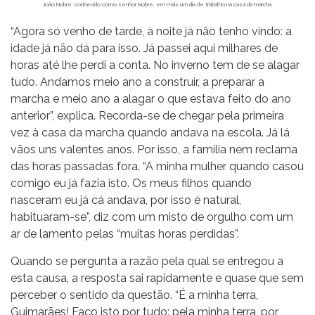
João Nobre, conhecido como senhor Nobre, em mais um dia de trabalho na casa da marcha.
“Agora só venho de tarde, à noite já não tenho vindo: a
idade já não dá para isso. Já passei aqui milhares de
horas até lhe perdi a conta. No inverno tem de se alagar
tudo. Andamos meio ano a construir, a preparar a
marcha e meio ano a alagar o que estava feito do ano
anterior”, explica. Recorda-se de chegar pela primeira
vez à casa da marcha quando andava na escola. Já lá
vãos uns valentes anos. Por isso, a família nem reclama
das horas passadas fora. “A minha mulher quando casou
comigo eu já fazia isto. Os meus filhos quando
nasceram eu já cá andava, por isso é natural,
habituaram-se”, diz com um misto de orgulho com um
ar de lamento pelas “muitas horas perdidas”.
Quando se pergunta a razão pela qual se entregou a
esta causa, a resposta sai rapidamente e quase que sem
perceber o sentido da questão. “É a minha terra,
Guimarães! Faço isto por tudo: pela minha terra, por