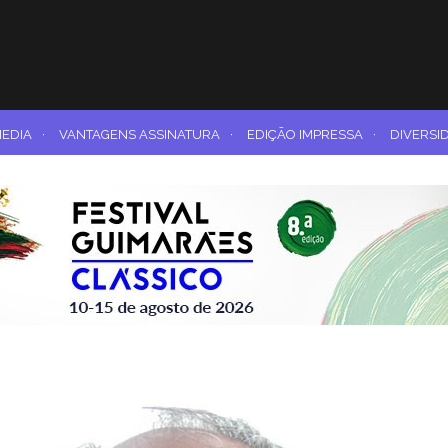
MEDIA
·
VANTAGENS ASSINATURA
·
EDIÇÃO IMPRESSA
·
DIVERSI