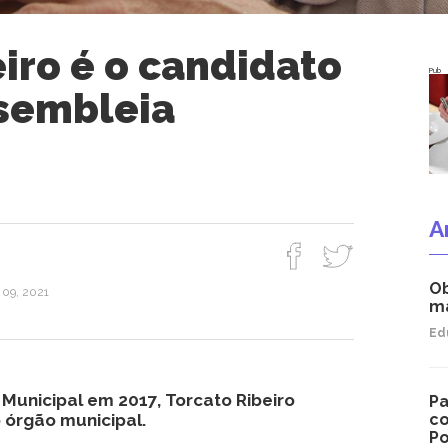
iro é o candidato
Pub
sembleia
A
Ob
 09, 2021
ma
Ed
unicipal em 2017, Torcato Ribeiro
Pa
 órgão municipal.
co
Po