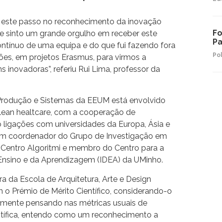
r este passo no reconhecimento da inovação
Fo
e sinto um grande orgulho em receber este
Pa
ontínuo de uma equipa e do que fui fazendo fora
Pol
ições, em projetos Erasmus, para virmos a
 inovadoras”, referiu Rui Lima, professor da
rodução e Sistemas da EEUM está envolvido
 lean healtcare, com a cooperação de
o ligações com universidades da Europa, Ásia e
ém coordenador do Grupo de Investigação em
o Centro Algoritmi e membro do Centro para a
nsino e da Aprendizagem (IDEA) da UMinho.
ra da Escola de Arquitetura, Arte e Design
 o Prémio de Mérito Científico, considerando-o
almente pensando nas métricas usuais de
ntífica, entendo como um reconhecimento a