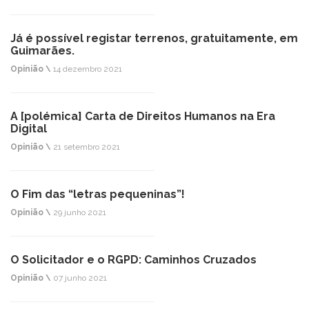
Já é possível registar terrenos, gratuitamente, em
Guimarães.
Opinião \
14 dezembro 2021
A [polémica] Carta de Direitos Humanos na Era
Digital
Opinião \
21 setembro 2021
O Fim das “letras pequeninas”!
Opinião \
29 junho 2021
O Solicitador e o RGPD: Caminhos Cruzados
Opinião \
07 junho 2021