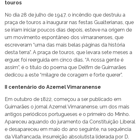
touros
No dia
28 de julho de 1947, o incêndio que destruiu a
praça de touros a inaugurar nas festas Gualterianas, que
se iriam iniciar poucos dias depois, esteve na origem de
um movimento espontâneo dos vimaranenses, que
escreveram “uma das mais belas páginas da história
desta terra”. A praça de touros, que levara sete meses a
erguer, foi reerguida em cinco dias. “A nossa gente é
assim”, é o título do poema que Delfim de Guimarães
dedicou a este “milagre de coragem e forte querer”.
II centenário do Azemel Vimaranense
Em outubro de 1822, começou a ser publicado em
Guimarães o jornal
Azemel Vimaranense
, um dos mais
antigos periódicos portugueses e o primeiro do Minho.
Apareceu aquando do juramento da Constituição Liberal
e desapareceu em maio do ano seguinte, na sequência
da Vilafrancada, insurreição absolutista liderada por D.