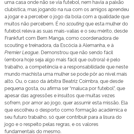
uma casa onde não se via futebol, nem havia a paixão
clubística, mas jogando na rua com os amigos aprendeu
a jogar e a perceber o jogo da bola com a qualidade que
muitos não percebem. É no
scouting
que esta mulher do
futebol releva as suas mais-valias e o seu mérito, desde
Frankfurt com Bem Manga, como coordenadora de
scouting e treinadora, da Escócia à Alemanha, e à
Premier League
. Demonstrou que não sendo fácil
(embora hoje seja algo mais fácil que outrora) é pelo
trabalho, a competência e a responsabilidade que neste
mundo machista uma mulher se pode pôr ao nível mais
alto. Ou, o caso da árbitra Beatriz Coimbra, que desde
pequena gosta, ou afirma ser “maluca por futebol”, que
apesar das agressões e insultos que muitas vezes
sofrem, por amor ao jogo, quer assumir esta missão. Ela
que escolheu o desporto como formação académica e
seu futuro trabalho, só quer contribuir para a lisura do
jogo e o respeito pelas regras, e os valores
fundamentais do mesmo.