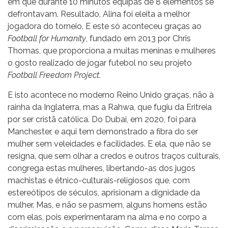
em que durante 10 minutos equipas de 8 elementos se
defrontavam. Resultado, Alina foi eleita a melhor
jogadora do torneio. E este só aconteceu graças ao
Football for Humanity
, fundado em 2013 por Chris
Thomas, que proporciona a muitas meninas e mulheres
o gosto realizado de jogar futebol no seu projeto
Football Freedom Project
.
E isto acontece no moderno Reino Unido graças, não à
rainha da Inglaterra, mas a Rahwa, que fugiu da Eritreia
por ser cristã católica. Do Dubai, em 2020, foi para
Manchester, e aqui tem demonstrado a fibra do ser
mulher sem veleidades e facilidades. E ela, que não se
resigna, que sem olhar a credos e outros traços culturais,
congrega estas mulheres, libertando-as dos jugos
machistas e étnico-culturais-religiosos que, com
estereótipos de séculos, aprisionam a dignidade da
mulher. Mas, e não se pasmem, alguns homens estão
com elas, pois experimentaram na alma e no corpo a