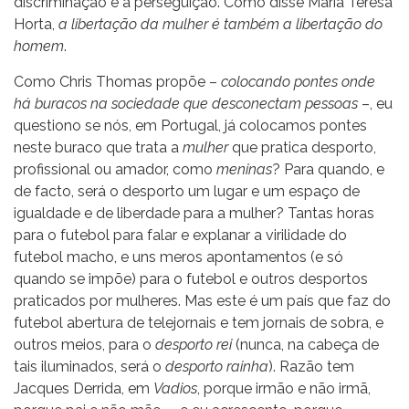
discriminação e a perseguição. Como disse Maria Teresa
Horta,
a libertação da mulher é também a libertação do
homem
.
Como Chris Thomas propõe –
colocando pontes onde
há buracos na sociedade que desconectam pessoas
–, eu
questiono se nós, em Portugal, já colocamos pontes
neste buraco que trata a
mulher
que pratica desporto,
profissional ou amador, como
meninas
? Para quando, e
de facto, será o desporto um lugar e um espaço de
igualdade e de liberdade para a mulher? Tantas horas
para o futebol para falar e explanar a virilidade do
futebol macho, e uns meros apontamentos (e só
quando se impõe) para o futebol e outros desportos
praticados por mulheres. Mas este é um país que faz do
futebol abertura de telejornais e tem jornais de sobra, e
outros meios, para o
desporto rei
(nunca, na cabeça de
tais iluminados, será o
desporto rainha
). Razão tem
Jacques Derrida, em
Vadios
, porque irmão e não irmã,