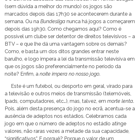
(sem dúvida a melhor do mundo) os jogos são
marcados depois das 17h30 se acontecerem durante a
semana. Ou na
Bundesliga
nunca há jogos a começarem
depois das 19h30. Como chegamos aqui? Como é
possível um clube ser detentor de direitos televisivos – a
BTV – e que lhe dá uma vantagem sobre os demais?
Como, e basta um dos ditos grandes entrar neste
barulho, e logo impera a lei da transmissão televisiva em
que os jogos são preferencialmente no período da
noite? Enfim, a
noite impera no nosso jogo
.
Este é um futebol, ou desporto em geral, virado para
a televisão e outros meios de transmissão (telemóveis,
Ipads, computadores, etc…), mas, talvez, em
morte lenta
.
Pois, além desta presença do jogo no ecrã, acentua-se a
ausência de adeptos nos estádios. Celebramos cada
jogo em que o número de adeptos no estádio atinge
valores, não raras vezes a metade da sua capacidade,
“significativos”. E porquê? Porque o valor de um