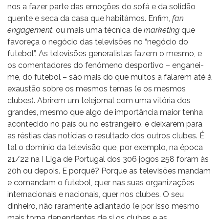
nos a fazer parte das emoções do sofá e da solidão
quente e seca da casa que habitámos. Enfim,
fan
engagement
, ou mais uma técnica de
marketing
que
favoreça o negócio das televisões no “negócio do
futebol”. As televisões generalistas fazem o mesmo, e
os comentadores do fenómeno desportivo – enganei-
me, do futebol – são mais do que muitos a falarem até à
exaustão sobre os mesmos temas (e os mesmos
clubes). Abrirem um telejornal com uma vitória dos
grandes, mesmo que algo de importância maior tenha
acontecido no país ou no estrangeiro, e deixarem para
as réstias das notícias o resultado dos outros clubes. É
tal o domínio da televisão que, por exemplo, na época
21/22 na I Liga de Portugal dos 306 jogos 258 foram às
20h ou depois. E porquê? Porque as televisões mandam
e comandam o futebol, quer nas suas organizações
internacionais e nacionais, quer nos clubes. O seu
dinheiro, não raramente adiantado (e por isso mesmo
mais torna dependentes de si os clubes e as