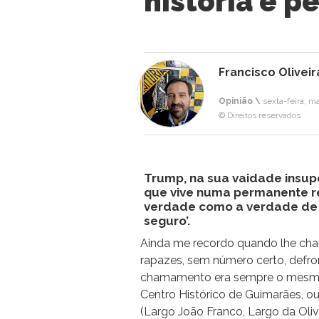
história e p
Francisco Oliveir
Opinião \
sexta-feira, m
© Direitos reservados
Trump, na sua vaidade insup
que vive numa permanente re
verdade como a verdade de 
seguro’.
Ainda me recordo quando lhe c
rapazes, sem número certo, defro
chamamento era sempre o mes
Centro Histórico de Guimarães, ou
(Largo João Franco, Largo da Oliv