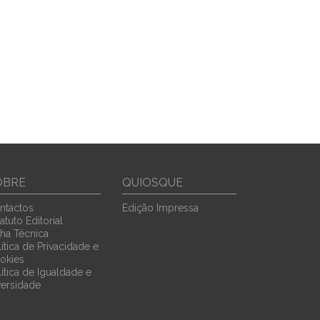
OBRE
QUIOSQUE
ntactos
Edição Impressa
atuto Editorial
cha Técnica
ítica de Privacidade e
okies
lítica de Igualdade e
versidade