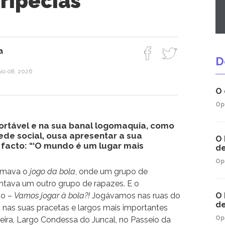
eripécias
a
D
aio 08, 2026
O 
Op
ortável e na sua banal logomaquia, como
de social, ousa apresentar a sua
O 
facto: “‘O mundo é um lugar mais
de
Op
hamava o
jogo da bola
, onde um grupo de
ntava um outro grupo de rapazes. E o
mo –
Vamos jogar à bola?!
Jogávamos nas ruas do
O 
de
 nas suas pracetas e largos mais importantes
Op
eira, Largo Condessa do Juncal, no Passeio da