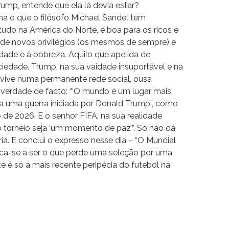
rump, entende que ela lá devia estar?
rma o que o filósofo Michael Sandel tem
tudo na América do Norte, é boa para os ricos e
de novos privilégios (os mesmos de sempre) e
ade e à pobreza. Aquilo que apelida de
ciedade. Trump, na sua vaidade insuportável e na
vive numa permanente rede social, ousa
verdade de facto: “‘O mundo é um lugar mais
 a uma guerra iniciada por Donald Trump”, como
de 2026. E o senhor FIFA, na sua realidade
o torneio seja ‘um momento de paz’”. Só não dá
ria. E conclui o expresso nesse dia – “O Mundial
isca-se a ser o que perde uma seleção por uma
este é só a mais recente peripécia do futebol na