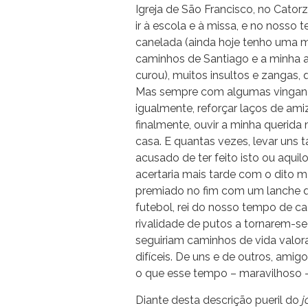
Igreja de São Francisco, no Catorz
ir à escola e à missa, e no nosso
canelada (ainda hoje tenho uma m
caminhos de Santiago e a minha at
curou), muitos insultos e zangas,
Mas sempre com algumas vingança
igualmente, reforçar laços de ami
finalmente, ouvir a minha querida
casa. E quantas vezes, levar uns t
acusado de ter feito isto ou aquil
acertaria mais tarde com o dito 
premiado no fim com um lanche q
futebol, rei do nosso tempo de c
rivalidade de putos a tornarem-
seguiriam caminhos de vida valor
difíceis. De uns e de outros, am
o que esse tempo – maravilhoso –
Diante desta descrição pueril do
j