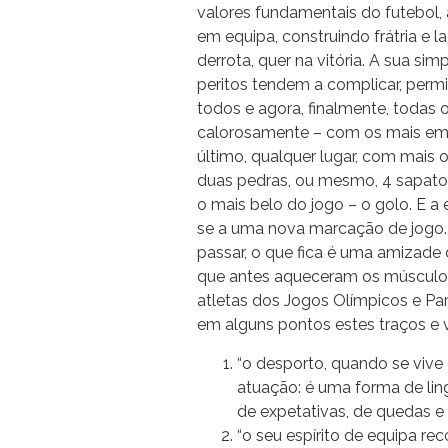
valores fundamentais do futebol, a
em equipa, construindo frátria e
derrota, quer na vitória. A sua si
peritos tendem a complicar, permit
todos e agora, finalmente, todas 
calorosamente – com os mais e
último, qualquer lugar, com mais
duas pedras, ou mesmo, 4 sapatos
o mais belo do jogo – o golo. E a 
se a uma nova marcação de jogo. 
passar, o que fica é uma amizad
que antes aqueceram os músculos
atletas dos Jogos Olímpicos e Pa
em alguns pontos estes traços e 
“o desporto, quando se vive
atuação: é uma forma de ling
de expetativas, de quedas 
“o seu espírito de equipa r