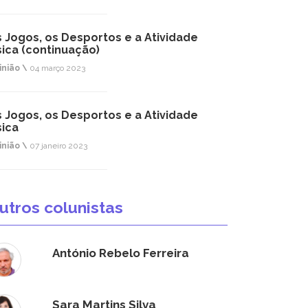
 Jogos, os Desportos e a Atividade
sica (continuação)
inião \
04 março 2023
 Jogos, os Desportos e a Atividade
sica
inião \
07 janeiro 2023
utros colunistas
António Rebelo Ferreira
Sara Martins Silva