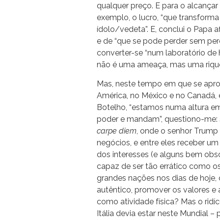
qualquer preço. E para o alcançar
exemplo, o lucro, “que transform
ídolo/vedeta”. E, conclui o Papa 
e de “que se pode perder sem perde
converter-se “num laboratório de
não é uma ameaça, mas uma rique
Mas, neste tempo em que se apro
América, no México e no Canadá, 
Botelho, “estamos numa altura e
poder e mandam”, questiono-me: 
carpe diem
, onde o senhor Trump
negócios, e entre eles receber um
dos interesses (e alguns bem obsc
capaz de ser tão errático como 
grandes nações nos dias de hoje
autêntico, promover os valores e 
como atividade física? Mas o ridí
Itália devia estar neste Mundial 