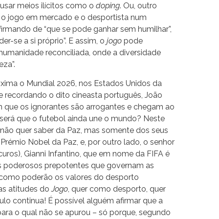
 usar meios ilícitos como o
doping
. Ou, outro
a o jogo em mercado e o desportista num
afirmando de “que se pode ganhar sem humilhar”,
r-se a si próprio”. E assim, o
jogo
pode
 humanidade reconciliada, onde a diversidade
za”.
xima o Mundial 2026, nos Estados Unidos da
e recordando o dito cineasta português, João
m que os ignorantes são arrogantes e chegam ao
será que o futebol ainda une o mundo? Neste
 não quer saber da Paz, mas somente dos seus
 Prémio Nobel da Paz, e, por outro lado, o senhor
uros), Gianni Infantino, que em nome da FIFA é
os poderosos prepotentes que governam as
, como poderão os valores do desporto
as atitudes do
Jogo
, quer como desporto, quer
culo continua! É possível alguém afirmar que a
– para o qual não se apurou – só porque, segundo