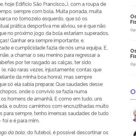
e, hoje Edifício São Francisco…), com a roupa de
 tempo, sempre com bola. Muita porrada, muita
Os
arca no tornozelo esquerdo, que só os
Fí
ual prática desportiva me aliviou, se é que não
Op
 que no próximo jogo da bola estariam superados.
s! Ganhar era sempre importante, e,
zade e cumplicidade fazia de nós uma equipa. E,
Os
 mãe, a chamar o seu menino para regressar a
Fí
abefes por ter rasgado as calças, ter sido
Op
o (e, não raras vezes, injustamente; contas que
meliante da minha boa honra), mas sempre
ue só ela sabia preparar. Que saudades desse
O
achopos, onde o convívio se fazia numa
se os homens de amanhã. E como em tudo, uns
ada, e outros caminhos com encruzilhadas muito
igos para sempre, tenho imensas saudades de tudo
 foi e é para mim.
ogo da bola
, do futebol, é possível descortinar os