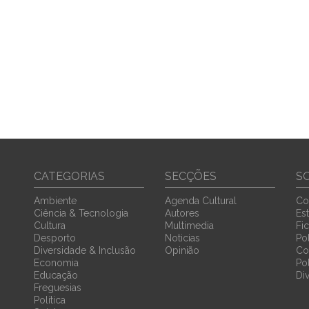
CATEGORIAS
SECÇÕES
S
Ambiente
Agenda Cultural
Co
Ciência & Tecnologia
Autores
Est
Cultura
Multimedia
Fi
Desporto
Noticias
Pol
Diversidade & Inclusão
Opinião
Co
Economia
Po
Educação
Di
Freguesias
Política