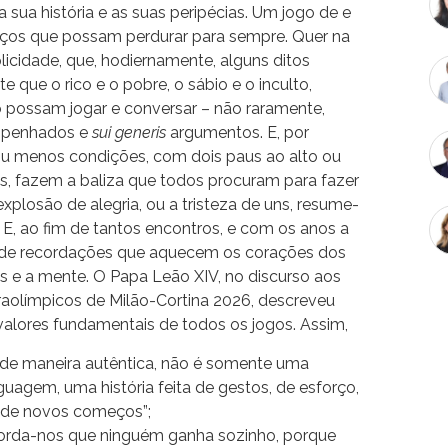
 sua história e as suas peripécias. Um jogo de e
 laços que possam perdurar para sempre. Quer na
mplicidade, que, hodiernamente, alguns ditos
e que o rico e o pobre, o sábio e o inculto,
o possam jogar e conversar – não raramente,
mpenhados e
sui generis
argumentos. E, por
 ou menos condições, com dois paus ao alto ou
, fazem a baliza que todos procuram para fazer
explosão de alegria, ou a tristeza de uns, resume-
E, ao fim de tantos encontros, e com os anos a
e de recordações que aquecem os corações dos
 e a mente. O Papa Leão XIV, no discurso aos
raolímpicos de Milão-Cortina 2026, descreveu
valores fundamentais de todos os jogos. Assim,
 de maneira autêntica, não é somente uma
uagem, uma história feita de gestos, de esforço,
e de novos começos”;
ecorda-nos que ninguém ganha sozinho, porque