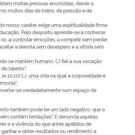
existem muitas pessoas envolvidas, desde a
mo muitos dias de treino, de pressão e de
do nosso caráter, exige uma espiritualidade firme
ducação. Pelo desporto aprende-se a conhecer
á-lo, a controlar emoções, a competir sem perder
 aceitar a derrota sem desespero e a vitória sem
ndo se mantém humano, (…) fiel à sua vocação
 de talento”;
. Jo 10,10) (…), uma vida na qual a corporeidade e
rmonia”;
nverter-se verdadeiramente num espaço de
porto também pode ter um lado negativo, que o
bém contém tentações”. E denuncia aquelas
es e a vivência do que antes apelidou de
o ganhar e obter resultados ou rendimento a