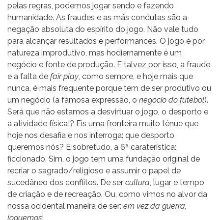
pelas regras, podemos jogar sendo e fazendo
humanidade. As fraudes e as más condutas são a
negação absoluta do espírito do jogo. Não vale tudo
para alcançar resultados e performances. O jogo é por
natureza improdutivo, mas hodiernamente é um
negócio e fonte de produção. E talvez por isso, a fraude
e a falta de
fair play
, como sempre, e hoje mais que
nunca, é mais frequente porque tem de ser produtivo ou
um negócio (a famosa expressão, o
negócio do futebol
).
Será que não estamos a desvirtuar o jogo, o desporto e
a atividade física!? Eis uma fronteira muito ténue que
hoje nos desafia e nos interroga: que desporto
queremos nós? E sobretudo, a 6ª caraterística:
ficcionado. Sim, o jogo tem uma fundação original de
recriar o sagrado/religioso e assumir o papel de
sucedâneo dos conflitos. De ser
cultura
, lugar e tempo
de criação e de recreação. Ou, como vimos no alvor da
nossa ocidental maneira de ser:
em vez da guerra,
joguemos
!