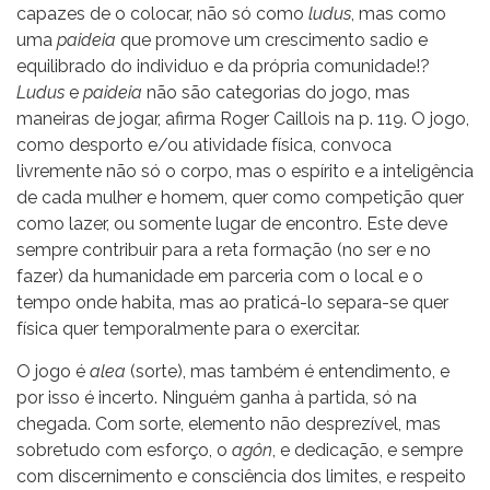
capazes de o colocar, não só como
ludus
, mas como
uma
paideia
que promove um crescimento sadio e
equilibrado do individuo e da própria comunidade!?
Ludus
e
paideia
não são categorias do jogo, mas
maneiras de jogar, afirma Roger Caillois na p. 119. O jogo,
como desporto e/ou atividade física, convoca
livremente não só o corpo, mas o espírito e a inteligência
de cada mulher e homem, quer como competição quer
como lazer, ou somente lugar de encontro. Este deve
sempre contribuir para a reta formação (no ser e no
fazer) da humanidade em parceria com o local e o
tempo onde habita, mas ao praticá-lo separa-se quer
física quer temporalmente para o exercitar.
O jogo é
alea
(sorte), mas também é entendimento, e
por isso é incerto. Ninguém ganha à partida, só na
chegada. Com sorte, elemento não desprezível, mas
sobretudo com esforço, o
agôn
, e dedicação, e sempre
com discernimento e consciência dos limites, e respeito