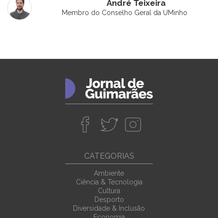
André Teixeira
Membro do Conselho Geral da UMinho
CATEGORIAS
Ambiente
Ciência & Tecnologia
Cultura
Desporto
Diversidade & Inclusão
Economia