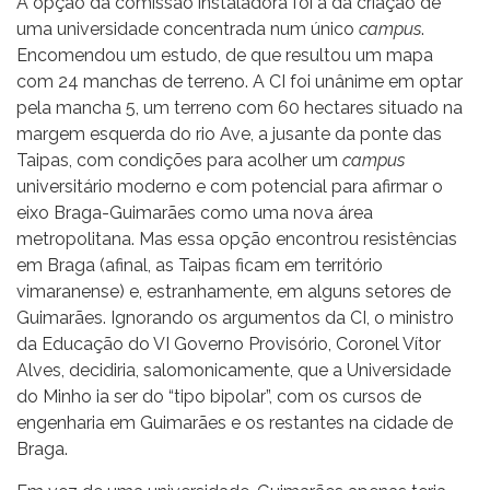
A opção da comissão instaladora foi a da criação de
uma universidade concentrada num único
campus
.
Encomendou um estudo, de que resultou um mapa
com 24 manchas de terreno. A CI foi unânime em optar
pela mancha 5, um terreno com 60 hectares situado na
margem esquerda do rio Ave, a jusante da ponte das
Taipas, com condições para acolher um
campus
universitário moderno e com potencial para afirmar o
eixo Braga-Guimarães como uma nova área
metropolitana. Mas essa opção encontrou resistências
em Braga (afinal, as Taipas ficam em território
vimaranense) e, estranhamente, em alguns setores de
Guimarães. Ignorando os argumentos da CI, o ministro
da Educação do VI Governo Provisório, Coronel Vítor
Alves, decidiria, salomonicamente, que a Universidade
do Minho ia ser do “tipo bipolar”, com os cursos de
engenharia em Guimarães e os restantes na cidade de
Braga.