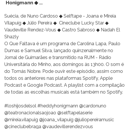
Honigmann ◆ ...
Suécia, de Nuno Cardoso ◆ Selftape - Joana e Mireia
Vilapuig ◆ Júlio Pereira ◆ Cineclube Lucky Star ◆
Vaudeville Rendez-Vous ◆ Castro Sabroso ◆ Nadah El
Shazly
O Que Faltava é um programa de Carolina Lapa, Paulo
Dumas e Samuel Silva, lançado quinzenalmente no
Jornal de Guimarães e transmitido na RUM - Rádio
Universitária do Minho, aos domingos às 13h00. O som é
do Tomás Nobre. Pode ouvir este episódio, assim como
todos os anteriores nas plataformas Spotify, Apple
Podcast e Google Podcast. A playlist com a compilação
de todas as escolhas musicais está também no Spotify.
#loshijosdelsol #heddyhonigmann @cardonuno
@teatronacionalsaojoao @selftapelaserie
@mireia.vilapuig @joana_vilapuig @juliopereiramusic
@cineclubebraga @vaudevillerendezvous