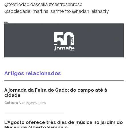
@teatrodadidascalia #castrosabroso
@sociedade_martins_sarmento @nadah_elshazly
Pub
Artigos relacionados
A jornada da Feira do Gado: do campo até à
cidade
Cultura \
01 agosto 2026
L'Agosto oferece três dias de música no jardim do
Museu de Alberto Sampaio