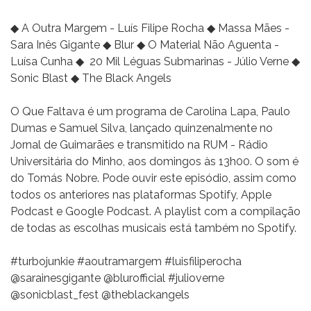
◆ A Outra Margem - Luís Filipe Rocha ◆ Massa Mães -
Sara Inês Gigante ◆ Blur ◆ O Material Não Aguenta -
Luísa Cunha ◆ 20 Mil Léguas Submarinas - Júlio Verne ◆
Sonic Blast ◆ The Black Angels
O Que Faltava é um programa de Carolina Lapa, Paulo
Dumas e Samuel Silva, lançado quinzenalmente no
Jornal de Guimarães e transmitido na RUM - Rádio
Universitária do Minho, aos domingos às 13h00. O som é
do Tomás Nobre. Pode ouvir este episódio, assim como
todos os anteriores nas plataformas Spotify, Apple
Podcast e Google Podcast. A playlist com a compilação
de todas as escolhas musicais está também no Spotify.
#turbojunkie #aoutramargem #luisfiliperocha
@sarainesgigante @blurofficial #julioverne
@sonicblast_fest @theblackangels