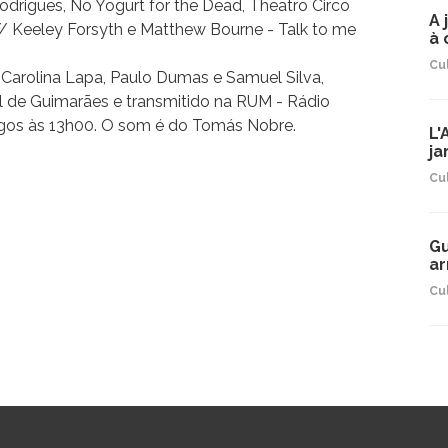
odrigues, No Yogurt for the Dead, Theatro Circo
A 
// Keeley Forsyth e Matthew Bourne - Talk to me
à 
Cu
Carolina Lapa, Paulo Dumas e Samuel Silva,
l de Guimarães e transmitido na RUM - Rádio
ngos às 13h00. O som é do Tomás Nobre.
L'
ja
Cu
Gu
ar
Cu