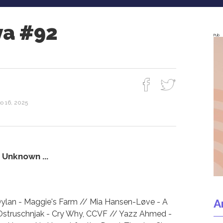
va #92
Pub
o 16, 2025
Unknown ...
A
Dylan - Maggie's Farm // Mia Hansen-Løve - A
Ostruschnjak - Cry Why, CCVF // Yazz Ahmed -