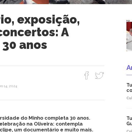
o, exposição,
Pub
concertos: A
 30 anos
A
Tu
ro 14, 2024
co
Cu
rsidade do Minho completa 30 anos.
Tu
lebração na Oliveira: contempla
Gu
clipe, um documentário e muito mais.
Cu