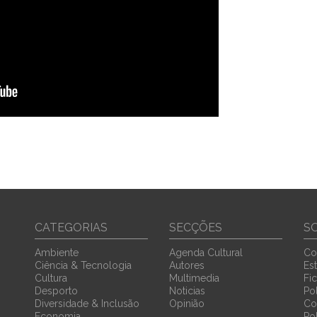
CATEGORIAS
SECÇÕES
S
Ambiente
Agenda Cultural
Co
Ciência & Tecnologia
Autores
Est
Cultura
Multimedia
Fi
Desporto
Noticias
Pol
Diversidade & Inclusão
Opinião
Co
Economia
Po