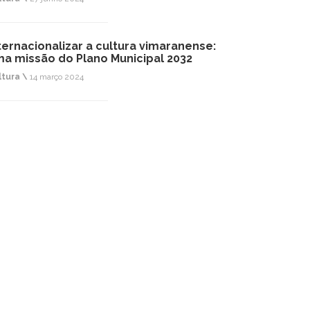
ternacionalizar a cultura vimaranense:
a missão do Plano Municipal 2032
ltura \
14 março 2024