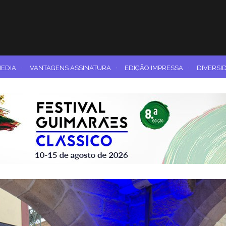
MEDIA
·
VANTAGENS ASSINATURA
·
EDIÇÃO IMPRESSA
·
DIVERSI