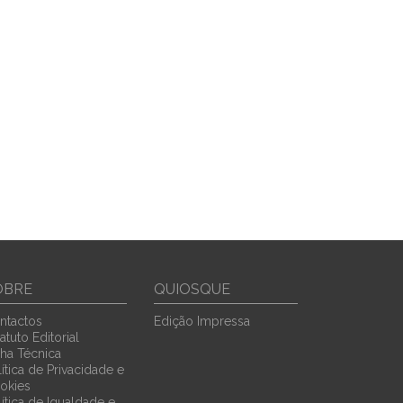
OBRE
QUIOSQUE
ntactos
Edição Impressa
atuto Editorial
cha Técnica
ítica de Privacidade e
okies
lítica de Igualdade e