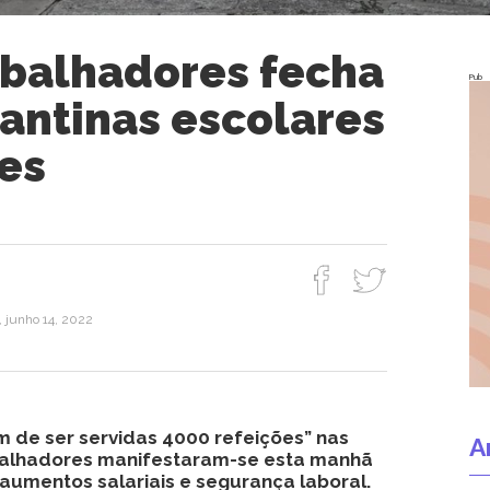
abalhadores fecha
Pub
cantinas escolares
es
, junho 14, 2022
m de ser servidas 4000 refeições” nas
A
balhadores manifestaram-se esta manhã
umentos salariais e segurança laboral.