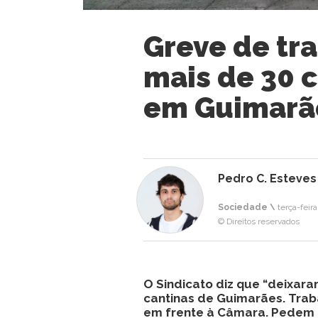
Greve de tr
mais de 30 
em Guimarã
Pedro C. Esteves
Sociedade \
terça-feira
© Direitos reservados
O Sindicato diz que “deixara
cantinas de Guimarães. Tra
em frente à Câmara. Pedem a