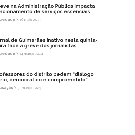
eve na Administração Pública impacta
ncionamento de serviços essenciais
ciedade \
16 maio 2025
rnal de Guimarães inativo nesta quinta‐
ira face à greve dos jornalistas
ciedade \
14 março 2024
ofessores do distrito pedem “diálogo
rio, democrático e comprometido”
ucação \
31 março 2023