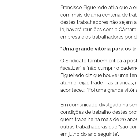
Francisco Figueiredo atira que a
com mais de uma centena de traba
destes trabalhadores não sejam a
lá, haverá reuniões com a Câmar
empresa e os trabalhadores ponde
“Uma grande vitória para os t
O Sindicato também critica a pos
fiscalizar” e “não cumprir o cader
Figueiredo diz que houve uma tent
atum e feijão frade – às crianças,
aconteceu: “Foi uma grande vitória
Em comunicado divulgado na sema
condições de trabalho destes profi
quem trabalhe há mais de 20 anos
outras trabalhadoras que “são c
em julho do ano seguinte”.