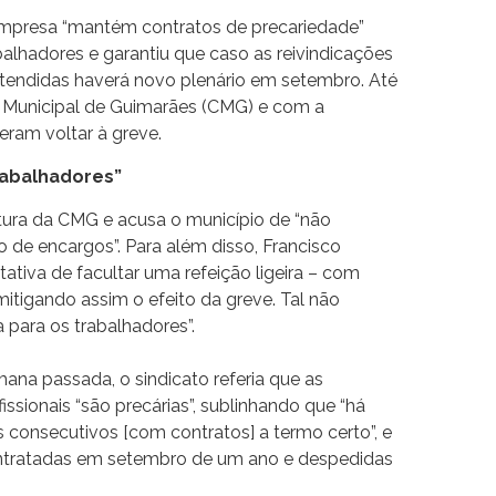
 empresa “mantém contratos de precariedade”
lhadores e garantiu que caso as reivindicações
tendidas haverá novo plenário em setembro. Até
a Municipal de Guimarães (CMG) e com a
ram voltar à greve.
rabalhadores”
tura da CMG e acusa o município de “não
no de encargos”. Para além disso, Francisco
ativa de facultar uma refeição ligeira – com
 mitigando assim o efeito da greve. Tal não
 para os trabalhadores”.
na passada, o sindicato referia que as
ssionais “são precárias”, sublinhando que “há
 consecutivos [com contratos] a termo certo”, e
ontratadas em setembro de um ano e despedidas