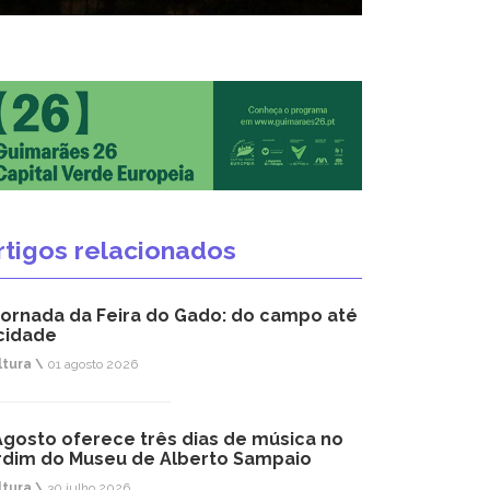
rtigos relacionados
jornada da Feira do Gado: do campo até
cidade
ltura \
01 agosto 2026
Agosto oferece três dias de música no
rdim do Museu de Alberto Sampaio
ltura \
30 julho 2026