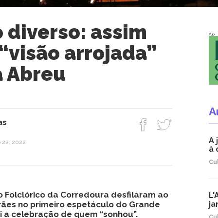
 diverso: assim
Pub
“visão arrojada”
a Abreu
A
as
A 
o 22, 2022
à 
Cu
po Folclórico da Corredoura desfilaram ao
L'
ães no primeiro espetáculo do Grande
ja
oi a celebração de quem “sonhou”.
Cu