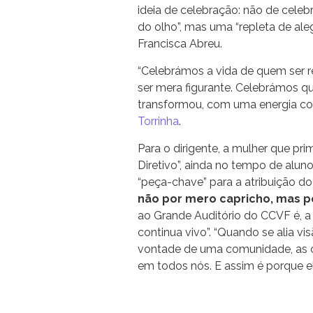
ideia de celebração: não de celeb
do olho”, mas uma “repleta de al
Francisca Abreu.
“Celebrámos a vida de quem ser r
ser mera figurante. Celebrámos
transformou, com uma energia con
Torrinha
.
Para o dirigente, a mulher que p
Diretivo”, ainda no tempo de alun
“peça-chave” para a atribuição d
não por mero capricho, mas p
ao Grande Auditório do CCVF é, a
continua vivo”. “Quando se alia vi
vontade de uma comunidade, as c
em todos nós. E assim é porque el