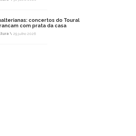
alterianas: concertos do Toural
rancam com prata da casa
ltura \
29 julho 2026