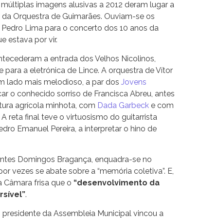
 múltiplas imagens alusivas a 2012 deram lugar a
l da Orquestra de Guimarães. Ouviam-se os
 Pedro Lima para o concerto dos 10 anos da
e estava por vir.
ntecederam a entrada dos Velhos Nicolinos,
 para a eletrónica de Lince. A orquestra de Vítor
m lado mais melodioso, a par dos
Jovens
car o conhecido sorriso de Francisca Abreu, antes
tura agrícola minhota, com
Dada Garbeck
e com
. A reta final teve o virtuosismo do guitarrista
edro Emanuel Pereira, a interpretar o hino de
e antes Domingos Bragança, enquadra-se no
r vezes se abate sobre a “memória coletiva”. E,
a Câmara frisa que o
“desenvolvimento da
rsível”
.
o presidente da Assembleia Municipal vincou a