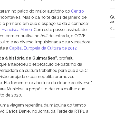
taram no palco do maior auditório do
Centro
Gu
ncontáveis. Mas o da noite de 21 de janeiro de
ar
 o primeiro em que o espaço se dá a conhecer
Cu
o Francisca Abreu
. Com este passo, assinalado
gem comemorativa no
hall
de entrada, o CCVF
outro e ao diverso, impulsionada pela vereadora
nte a
Capital Europeia da Cultura de 2012
.
a à história de Guimarães”
, proferiu
o que antecedeu o espetáculo de batismo da
vereadora da cultura trabalhou para que a CEC
a visão arrojada e cosmopolita promoveu
. Ela fomentou a abertura da cidade ao diverso”,
ara Municipal a propósito de uma mulher que
sto de 2020.
 uma viagem repentina da máquina do tempo
ivô Carlos Daniel, no Jornal da Tarde da RTP1, a