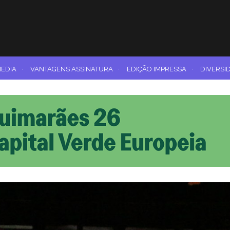
MEDIA
·
VANTAGENS ASSINATURA
·
EDIÇÃO IMPRESSA
·
DIVERSI