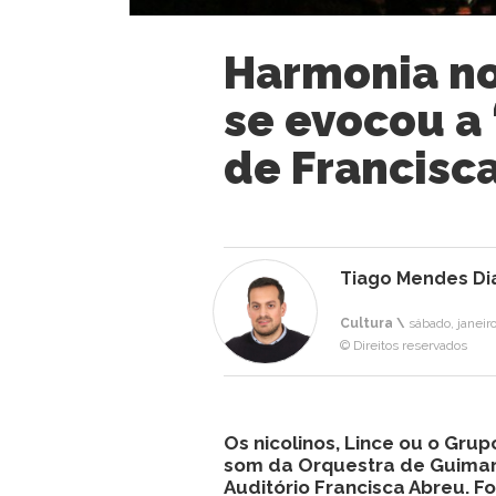
Harmonia no
se evocou a 
de Francisc
Tiago Mendes Di
Cultura \
sábado, janeir
© Direitos reservados
Os nicolinos, Lince ou o Gru
som da Orquestra de Guimar
Auditório Francisca Abreu. F