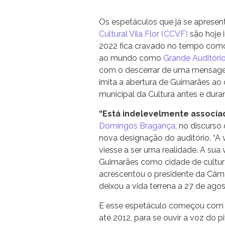
Os espetáculos que já se apresen
Cultural Vila Flor (CCVF)
são hoje i
2022 fica cravado no tempo como
ao mundo como
Grande Auditóri
com o descerrar de uma mensa
imita a abertura de Guimarães ao 
municipal da Cultura antes e dura
“Está indelevelmente associad
Domingos Bragança
, no discurs
nova designação do auditório. “A 
viesse a ser uma realidade. A su
Guimarães como cidade de cultura
acrescentou o presidente da Câm
deixou a vida terrena a 27 de ago
E esse espetáculo começou com
até 2012, para se ouvir a voz do p