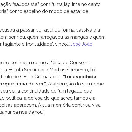
ração “saudosista”, com “uma lágrima no canto
egria”, como espelho do modo de estar de
ecusou a passar por aqui de forma passiva e a
 quem sonhou, quem arregaçou as mangas e quem
tagiante e frontalidade”, vincou
José João
rimeiro conheceu como a “Xica do Conselho
o da Escola Secundária Martins Sarmento, foi
o título de CEC a Guimarães –
“foi escolhida
orque tinha de ser”
. A atribuição do seu nome
 seu ver, a continuidade de “um legado que
são política, a defesa do que acreditamos e a
oisas aparecem. A sua memória continua viva
a nunca nos deixou”.