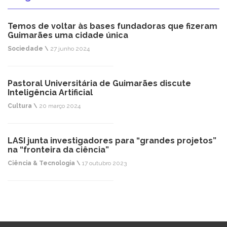
Temos de voltar às bases fundadoras que fizeram
Guimarães uma cidade única
Sociedade \
27 junho 2024
Pastoral Universitária de Guimarães discute
Inteligência Artificial
Cultura \
20 março 2024
LASI junta investigadores para “grandes projetos”
na “fronteira da ciência”
Ciência & Tecnologia \
17 outubro 2023