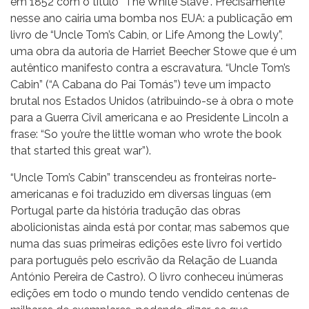
em 1852 com o título “The White Slave”. Precisamente
nesse ano cairia uma bomba nos EUA: a publicação em
livro de “Uncle Tom’s Cabin, or Life Among the Lowly”,
uma obra da autoria de Harriet Beecher Stowe que é um
autêntico manifesto contra a escravatura. “Uncle Tom’s
Cabin” (“A Cabana do Pai Tomás”) teve um impacto
brutal nos Estados Unidos (atribuindo-se à obra o mote
para a Guerra Civil americana e ao Presidente Lincoln a
frase: “So you’re the little woman who wrote the book
that started this great war”).
“Uncle Tom’s Cabin” transcendeu as fronteiras norte-
americanas e foi traduzido em diversas línguas (em
Portugal parte da história tradução das obras
abolicionistas ainda está por contar, mas sabemos que
numa das suas primeiras edições este livro foi vertido
para português pelo escrivão da Relação de Luanda
António Pereira de Castro). O livro conheceu inúmeras
edições em todo o mundo tendo vendido centenas de