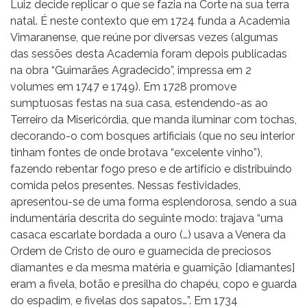
Luiz decide replicar o que se fazia na Corte na sua terra
natal. É neste contexto que em 1724 funda a Academia
Vimaranense, que reúne por diversas vezes (algumas
das sessões desta Academia foram depois publicadas
na obra “Guimarães Agradecido”, impressa em 2
volumes em 1747 e 1749). Em 1728 promove
sumptuosas festas na sua casa, estendendo-as ao
Terreiro da Misericórdia, que manda iluminar com tochas,
decorando-o com bosques artificiais (que no seu interior
tinham fontes de onde brotava “excelente vinho”),
fazendo rebentar fogo preso e de artifício e distribuindo
comida pelos presentes. Nessas festividades,
apresentou-se de uma forma esplendorosa, sendo a sua
indumentária descrita do seguinte modo: trajava “uma
casaca escarlate bordada a ouro (…) usava a Venera da
Ordem de Cristo de ouro e guarnecida de preciosos
diamantes e da mesma matéria e guarnição [diamantes]
eram a fivela, botão e presilha do chapéu, copo e guarda
do espadim, e fivelas dos sapatos…”. Em 1734