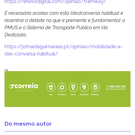
https://reflexodigital.com/opiniao/tramway/
É necessário acabar com esta (des)conversa habitual e
recentrar o debate no que é premente e fundamental: o
PMUS e o Sistema de Transporte Público em Via
Dedicada.
https://jornaldeguimaraes.pt/opiniao/mobilidade-a-
des-conversa-habitual/
Pub
Do mesmo autor