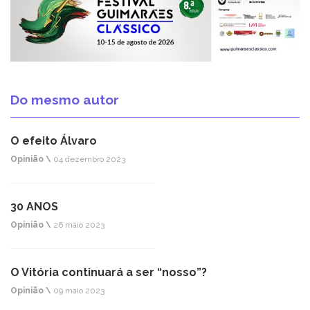
Do mesmo autor
O efeito Álvaro
Opinião \
04 dezembro 2023
30 ANOS
Opinião \
26 maio 2023
O Vitória continuará a ser “nosso”?
Opinião \
09 maio 2023