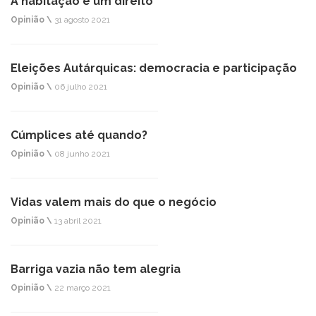
A habitação é um direito
Opinião \
31 agosto 2021
Eleições Autárquicas: democracia e participação
Opinião \
06 julho 2021
Cúmplices até quando?
Opinião \
08 junho 2021
Vidas valem mais do que o negócio
Opinião \
13 abril 2021
Barriga vazia não tem alegria
Opinião \
22 março 2021