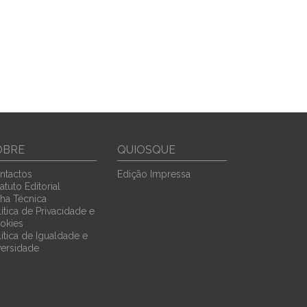
OBRE
QUIOSQUE
ntactos
Edição Impressa
atuto Editorial
cha Técnica
ítica de Privacidade e
okies
lítica de Igualdade e
versidade