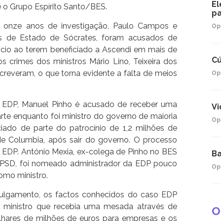
El
e o Grupo Espírito Santo/BES.
pa
e onze anos de investigação, Paulo Campos e
Op
ios de Estado de Sócrates, foram acusados de
cio ao terem beneficiado a Ascendi em mais de
Cú
s crimes dos ministros Mário Lino, Teixeira dos
reveram, o que torna evidente a falta de meios
Op
à EDP, Manuel Pinho é acusado de receber uma
Vi
rte enquanto foi ministro do governo de maioria
Op
ciado de parte do patrocínio de 1,2 milhões de
de Columbia, após sair do governo. O processo
 EDP. António Mexia, ex-colega de Pinho no BES
Ba
 PSD, foi nomeado administrador da EDP pouco
Op
mo ministro.
 julgamento, os factos conhecidos do caso EDP
 ministro que recebia uma mesada através de
O
milhares de milhões de euros para empresas e os