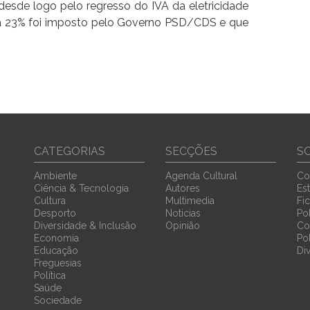
esde logo pelo regresso do IVA da eletricidade
ra 23% foi imposto pelo Governo PSD/CDS e que
CATEGORIAS
SECÇÕES
S
Ambiente
Agenda Cultural
Co
Ciência & Tecnologia
Autores
Est
Cultura
Multimedia
Fi
Desporto
Noticias
Pol
Diversidade & Inclusão
Opinião
Co
Economia
Po
Educação
Di
Freguesias
Política
Saúde
Sociedade