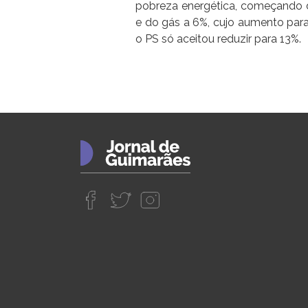
pobreza energética, começando d
e do gás a 6%, cujo aumento pa
o PS só aceitou reduzir para 13%.