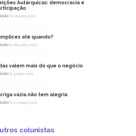
eições Autárquicas: democracia e
rticipação
inião \
06 julho 2021
mplices até quando?
inião \
08 junho 2021
das valem mais do que o negócio
inião \
13 abril 2021
rriga vazia não tem alegria
inião \
22 março 2021
utros colunistas