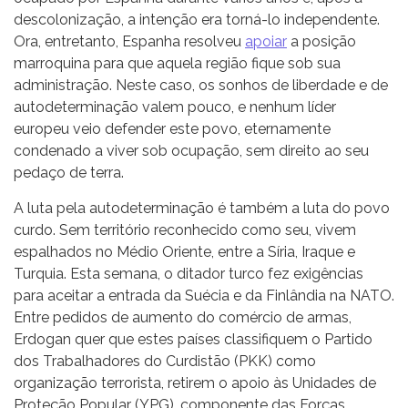
descolonização, a intenção era torná-lo independente.
Ora, entretanto, Espanha resolveu
apoiar
a posição
marroquina para que aquela região fique sob sua
administração. Neste caso, os sonhos de liberdade e de
autodeterminação valem pouco, e nenhum líder
europeu veio defender este povo, eternamente
condenado a viver sob ocupação, sem direito ao seu
pedaço de terra.
A luta pela autodeterminação é também a luta do povo
curdo. Sem território reconhecido como seu, vivem
espalhados no Médio Oriente, entre a Síria, Iraque e
Turquia. Esta semana, o ditador turco fez exigências
para aceitar a entrada da Suécia e da Finlândia na NATO.
Entre pedidos de aumento do comércio de armas,
Erdogan quer que estes países classifiquem o Partido
dos Trabalhadores do Curdistão (PKK) como
organização terrorista,
retirem o apoio às Unidades de
Proteção Popular (YPG), componente das Forças