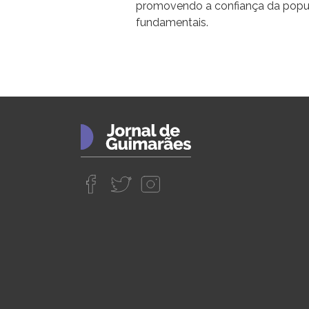
promovendo a confiança da popula
fundamentais.