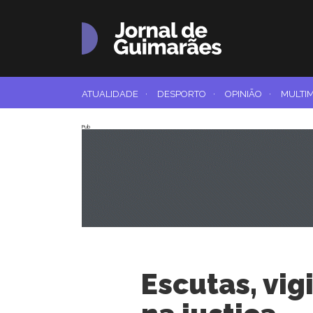
ATUALIDADE
·
DESPORTO
·
OPINIÃO
·
MULTI
Pub
Escutas, vigi