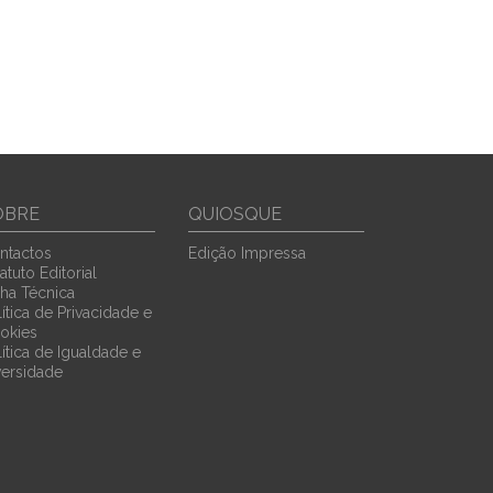
OBRE
QUIOSQUE
ntactos
Edição Impressa
atuto Editorial
cha Técnica
ítica de Privacidade e
okies
lítica de Igualdade e
versidade