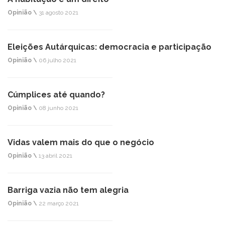
Opinião \
31 agosto 2021
Eleições Autárquicas: democracia e participação
Opinião \
06 julho 2021
Cúmplices até quando?
Opinião \
08 junho 2021
Vidas valem mais do que o negócio
Opinião \
13 abril 2021
Barriga vazia não tem alegria
Opinião \
22 março 2021