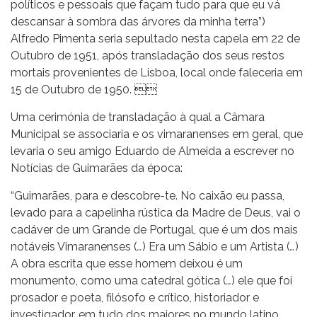
políticos e pessoais que façam tudo para que eu vá
descansar à sombra das árvores da minha terra”)
Alfredo Pimenta seria sepultado nesta capela em 22 de
Outubro de 1951, após transladação dos seus restos
mortais provenientes de Lisboa, local onde faleceria em
15 de Outubro de 1950. 
Uma cerimónia de transladação à qual a Câmara
Municipal se associaria e os vimaranenses em geral, que
levaria o seu amigo Eduardo de Almeida a escrever no
Notícias de Guimarães da época:
“Guimarães, para e descobre-te. No caixão eu passa,
levado para a capelinha rústica da Madre de Deus, vai o
cadáver de um Grande de Portugal, que é um dos mais
notáveis Vimaranenses (
…
) Era um Sábio e um Artista (
…
)
A obra escrita que esse homem deixou é um
monumento, como uma catedral gótica (
…
) ele que foi
prosador e poeta, filósofo e crítico, historiador e
investigador, em tudo dos maiores no mundo latino.