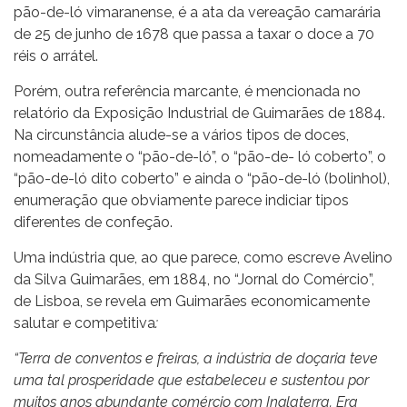
pão-de-ló vimaranense, é a ata da vereação camarária
de 25 de junho de 1678 que passa a taxar o doce a 70
réis o arrátel.
Porém, outra referência marcante, é mencionada no
relatório da Exposição Industrial de Guimarães de 1884.
Na circunstância alude-se a vários tipos de doces,
nomeadamente o “pão-de-ló”, o “pão-de- ló coberto”, o
“pão-de-ló dito coberto” e ainda o “pão-de-ló (bolinhol),
enumeração que obviamente parece indiciar tipos
diferentes de confeção.
Uma indústria que, ao que parece, como escreve Avelino
da Silva Guimarães, em 1884, no “Jornal do Comércio”,
de Lisboa, se revela em Guimarães economicamente
salutar e competitiva
:
“Terra de conventos e freiras, a indústria de doçaria teve
uma tal prosperidade que estabeleceu e sustentou por
muitos anos abundante comércio com Inglaterra.
Era