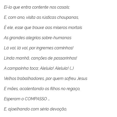
Ei-lo que entra contente nos casais;
E, com ano, visita as rústicas choupanas,
É ele, esse que trouxe aos míseros mortais
As grandes alegrias sobre-humanas
Lá vai, lá vai, por íngremes caminhos!
Linda manhã, canções de passarinhos!
A campainha toca; Aleluia! Aleluia! (…)
Velhos trabalhadores, por quem sofreu Jesus
E mães, acalentando os filhos no regaço,
Esperam o COMPASSO …
E, ajoelhando com séria devoção,