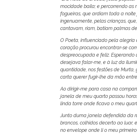
mocidade baila; e percorrendo as 
fogueiras, que ardiam toda a noite
ingenuamente, pelas crianças, que,
cantavam, riam, batiam palmas de
O Poeta, influenciado pela alegria
coração procurou encontrar-se com
despreocupada e feliz. Esperando 
desejava falar-me, e à luz da ilu
quantidade, nos festões de Murta,
carta querer fugir-lhe da mão entr
Ao dirigir-me para casa na compan
janela de meu quarto passou horas
linda torre onde ficava o meu quart
Junto duma janela defendida da rua
brancos, colhidos decerto ao luar, 
no envelope onde li o meu primeiro