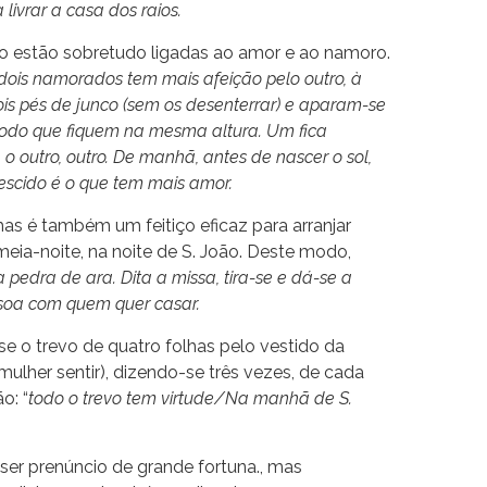
livrar a casa dos raios.
ão estão sobretudo ligadas ao amor e ao namoro.
dois namorados tem mais afeição pelo outro, à
ois pés de junco (sem os desenterrar) e aparam-se
modo que fiquem na mesma altura. Um fica
 outro, outro. De manhã, antes de nascer o sol,
crescido é o que tem mais amor.
has é também um feitiço eficaz para arranjar
eia-noite, na noite de S. João. Deste modo,
 pedra de ara. Dita a missa, tira-se e dá-se a
ssoa com quem quer casar.
e o trevo de quatro folhas pelo vestido da
ulher sentir), dizendo-se três vezes, de cada
o: “
todo o trevo tem virtude/Na manhã de S.
er prenúncio de grande fortuna., mas