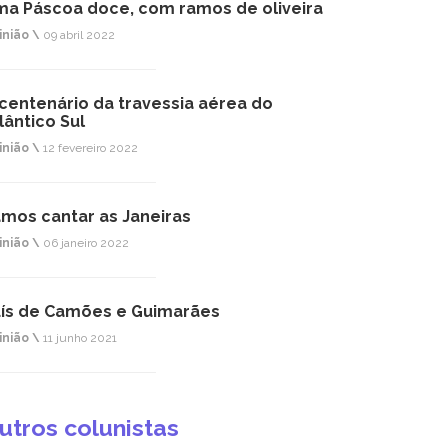
a Páscoa doce, com ramos de oliveira
inião \
09 abril 2022
centenário da travessia aérea do
lântico Sul
inião \
12 fevereiro 2022
mos cantar as Janeiras
inião \
06 janeiro 2022
ís de Camões e Guimarães
inião \
11 junho 2021
utros colunistas