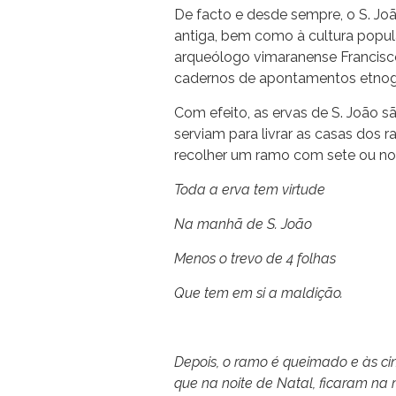
De facto e desde sempre, o S. J
antiga, bem como à cultura popula
arqueólogo vimaranense Francisco
cadernos de apontamentos etnográf
Com efeito, as ervas de S. João 
serviam para livrar as casas dos r
recolher um ramo com sete ou no
Toda a erva tem virtude
Na manhã de S. João
Menos o trevo de 4 folhas
Que tem em si a maldição.
Depois, o ramo é queimado e às ci
que na noite de Natal, ficaram n