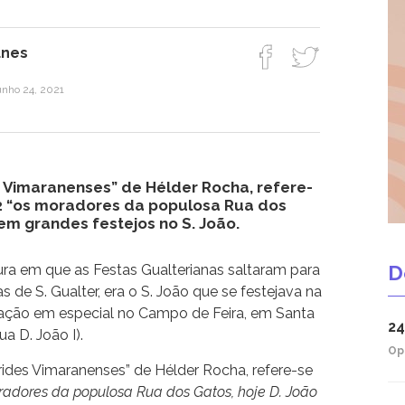
unes
unho 24, 2021
 Vimaranenses” de Hélder Rocha, refere-
2 “os moradores da populosa Rua dos
vem grandes festejos no S. João.
D
ura em que as Festas Gualterianas saltaram para
s de S. Gualter, era o S. João que se festejava na
mação em especial no Campo de Feira, em Santa
24
a D. João I).
Op
rides Vimaranenses” de Hélder Rocha, refere-se
radores da populosa Rua dos Gatos, hoje D. João