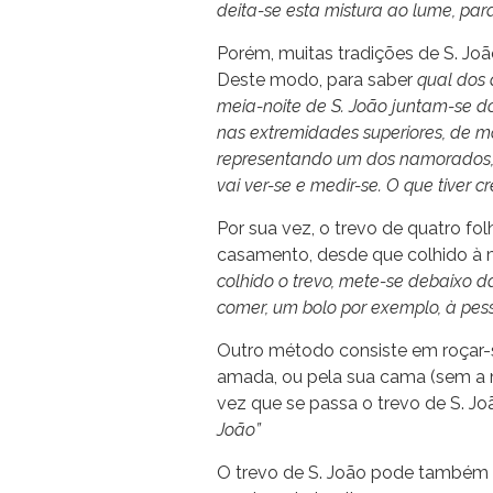
deita-se esta mistura ao lume, para 
Porém, muitas tradições de S. Jo
Deste modo, para saber
qual dos 
meia-noite de S. João juntam-se d
nas extremidades superiores, de 
representando um dos namorados, o
vai ver-se e medir-se. O que tiver 
Por sua vez, o trevo de quatro fol
casamento, desde que colhido à m
colhido o trevo, mete-se debaixo da
comer, um bolo por exemplo, à pe
Outro método consiste em roçar-s
amada, ou pela sua cama (sem a m
vez que se passa o trevo de S. Joã
João”
O trevo de S. João pode também s