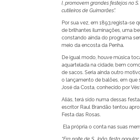
I, promovem grandes festejos no S
cutileiros de Guimarães”.
Por sua vez, em 1893,regista-se 
de brilhantes iluminações, uma be
constando ainda do programa seren
meio da encosta da Penha.
De igual modo, houve música tocad
aquartelada na cidade, bem como 
de sacos. Seria ainda outro moti
o lançamento de balões, em que 
José da Costa, conhecido por Vést
Aliás, terá sido numa dessas fest
escritor Raul Brandão tentou apro
Festa das Rosas.
Ela própria o conta nas suas mem
“Era noite de S. João, festa popula