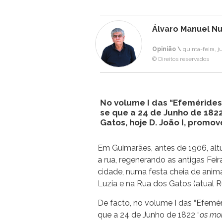
Álvaro Manuel N
Opinião \
quinta-feira, j
© Direitos reservados
No volume I das “Efemérides
se que a 24 de Junho de 182
Gatos, hoje D. João I, promo
Em Guimarães, antes de 1906, alt
a rua, regenerando as antigas Feira
cidade, numa festa cheia de ani
Luzia e na Rua dos Gatos (atual Ru
De facto, no volume I das “Efemé
que a 24 de Junho de 1822 “
os mo