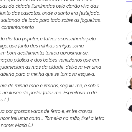
ruas da cidade iluminadas pelo clarão vivo das
 junto das cascatas, onde o santo era festejado,
 saltando, de lado para lado sobre as fogueiras,
 contentamento.
 do dia tão popular, e talvez aconselhado pelo
igo, que junto das minhas amigas sorria
um bom acolhimento, tentou aproximar-se,
minação pública e dos balões venezianos que em
 guarneciam as ruas da cidade, deixava ver uma
eaberta para a minha que se tornava esquiva.
hia de minha mãe e irmãos, seguiu-me, e sob a
 na ilusão de poder falar-me. Espreitava-o da
o (…)
 por grossas varas de ferro e, entre cravos
encontrei uma carta … Tomei-a na mão, fixei a letra
 nome: Maria (…)