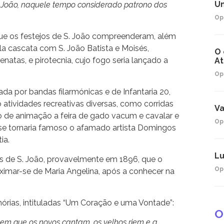
Um
. João, naquele tempo considerado patrono dos
Op
que os festejos de S. João compreenderam, além
la cascata com S. João Batista e Moisés,
O 
atas, e pirotecnia, cujo fogo seria lançado a
At
Op
a por bandas filarmónicas e de Infantaria 20,
atividades recreativas diversas, como corridas
Va
vo de animação a feira de gado vacum e cavalar e
Op
se tornaria famoso o afamado artista Domingos
ia.
Lu
as de S. João, provavelmente em 1896, que o
Op
ximar-se de Maria Angelina, após a conhecer na
órias, intituladas “Um Coração e uma Vontade”:
O
r em que os novos cantam, os velhos riem e a