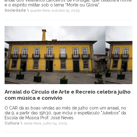
anual dos Veteranos Lanceiros de Portugal, que celebra a honra
e o espírito militar sob o lema “Morte ou Glória”.
Sociedade \
quarta-feira, outubro 15, 2025
Arraial do Círculo de Arte e Recreio celebra julho
com música e convívio
O CAR dá as boas-vindas ao mês de julho com um arraial, no
dia 9, a partir das 19h30, que inclui o espetáculo "Jukebox" da
Escola de Música Prof. José Neves.
Cultura \
sexta-feira, julho 04, 2025