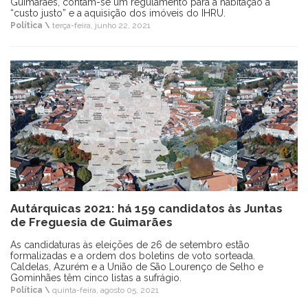
Guimarães, contam-se um regulamento para a habitação a
“custo justo” e a aquisição dos imóveis do IHRU.
Política \
terça-feira, junho 22, 2021
Autárquicas 2021: há 159 candidatos às Juntas
de Freguesia de Guimarães
As candidaturas às eleições de 26 de setembro estão
formalizadas e a ordem dos boletins de voto sorteada.
Caldelas, Azurém e a União de São Lourenço de Selho e
Gominhães têm cinco listas a sufrágio.
Política \
quinta-feira, agosto 05, 2021